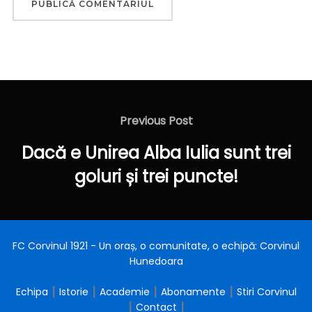
Navigare
în
Previous
Previous Post
articole
Post
Dacă e Unirea Alba Iulia sunt trei
goluri și trei puncte!
FC Corvinul 1921 - Un oraș, o comunitate, o echipă: Corvinul
Hunedoara
Echipa
┃
Istorie
┃
Academie
┃
Abonamente
┃
Stiri Corvinul
┃
Contact
┃