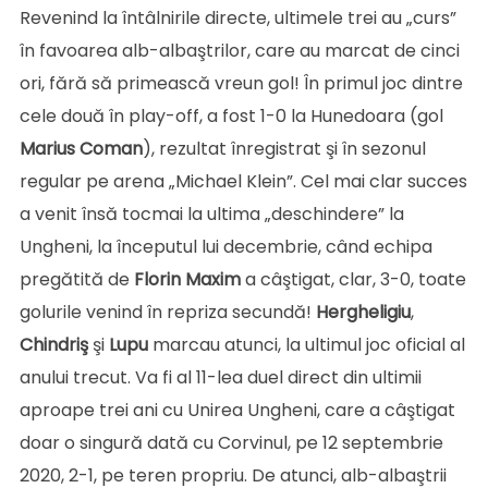
Revenind la întâlnirile directe, ultimele trei au „curs”
în favoarea alb-albaştrilor, care au marcat de cinci
ori, fără să primească vreun gol! În primul joc dintre
cele două în play-off, a fost 1-0 la Hunedoara (gol
Marius
Coman
), rezultat înregistrat şi în sezonul
regular pe arena „Michael Klein”. Cel mai clar succes
a venit însă tocmai la ultima „deschindere” la
Ungheni, la începutul lui decembrie, când echipa
pregătită de
Florin Maxim
a câştigat, clar, 3-0, toate
golurile venind în repriza secundă!
Hergheligiu
,
Chindriş
şi
Lupu
marcau atunci, la ultimul joc oficial al
anului trecut. Va fi al 11-lea duel direct din ultimii
aproape trei ani cu Unirea Ungheni, care a câştigat
doar o singură dată cu Corvinul, pe 12 septembrie
2020, 2-1, pe teren propriu. De atunci, alb-albaştrii