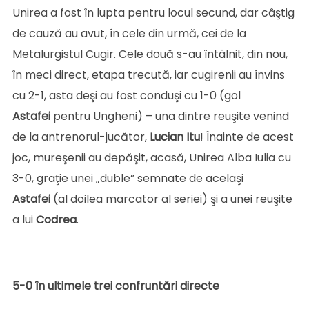
Unirea a fost în lupta pentru locul secund, dar câştig
de cauză au avut, în cele din urmă, cei de la
Metalurgistul Cugir. Cele două s-au întâlnit, din nou,
în meci direct, etapa trecută, iar cugirenii au învins
cu 2-1, asta deşi au fost conduşi cu 1-0 (gol
Astafei
pentru Ungheni) – una dintre reuşite venind
de la antrenorul-jucător,
Lucian
Itu
! Înainte de acest
joc, mureşenii au depăşit, acasă, Unirea Alba Iulia cu
3-0, graţie unei „duble” semnate de acelaşi
Astafei
(al doilea marcator al seriei) şi a unei reuşite
a lui
Codrea
.
5-0 în ultimele trei confruntări directe