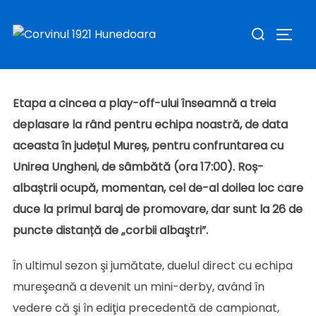
Încheiem seria deplasărilor, mâine, la Ungheni: al
Sari
Caută
patrulea duel direct al sezonului
la
COMUT
după:
Publicat
conținut
de
Sav Claudiu
în
Stiri
în
aprilie 28, 2023
pe
Etapa a cincea
a play-off-ului
înseamnă a treia
deplasare la rând pentru echipa noastră, de data
aceasta în județul Mureș, pentru confruntarea cu
Unirea Ungheni, de sâmbătă (ora 17:00). Roș-
albaștrii ocupă, momentan, cel de-al doilea loc care
duce la primul baraj de promovare, dar sunt la 26 de
puncte distanță de „corbii albaştri”.
În ultimul sezon şi jumătate, duelul direct cu echipa
mureşeană a devenit un mini-derby, având în
vedere că şi în ediţia precedentă de campionat,