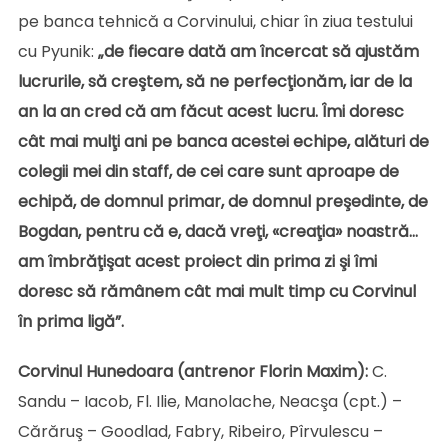
pe banca tehnică a Corvinului, chiar în ziua testului
cu Pyunik:
„de fiecare dată am încercat să ajustăm
lucrurile, să creştem, să ne perfecţionăm, iar de la
an la an cred că am făcut acest lucru. Îmi doresc
cât mai mulţi ani pe banca acestei echipe, alături de
colegii mei din staff, de cei care sunt aproape de
echipă, de domnul primar, de domnul preşedinte, de
Bogdan, pentru că e, dacă vreţi, «creaţia» noastră…
am îmbrăţişat acest proiect din prima zi şi îmi
doresc să rămânem cât mai mult timp cu Corvinul
în prima ligă”.
Corvinul Hunedoara (antrenor Florin Maxim):
C.
Sandu – Iacob, Fl. Ilie, Manolache, Neacşa (cpt.) –
Cărăruş – Goodlad, Fabry, Ribeiro, Pîrvulescu –