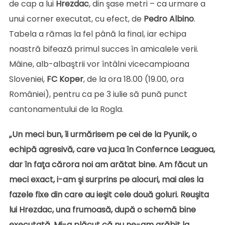
de cap a lui
Hrezdac
, din şase metri – ca urmare a
unui corner executat, cu efect, de
Pedro
Albino
.
Tabela a rămas la fel până la final, iar echipa
noastră bifează primul succes în amicalele verii.
Mâine, alb-albaştrii vor întâlni vicecampioana
Sloveniei,
FC
Koper
, de la ora 18.00 (19.00, ora
României), pentru ca pe 3 iulie să pună punct
cantonamentului de la Rogla.
„Un meci bun, îi urmărisem pe cei de la Pyunik, o
echipă agresivă, care va juca în Confernce Leaguea,
dar în faţa cărora noi am arătat bine. Am făcut un
meci exact, i-am şi surprins pe alocuri, mai ales la
fazele fixe din care au ieşit cele două goluri. Reuşita
lui Hrezdac, una frumoasă, după o schemă bine
executată. Mi-a plăcut că nu ne-am grăbit la