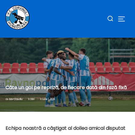
Sari
la
Caută
COMUT
conținut
după:
Câte un gol pe repriză, de fiecare dată din fază fixă
Publicat
de
Sav Claudiu
în
Stiri
în
iulie 1, 2026
pe
Echipa noastră a câştigat al doilea amical disputat