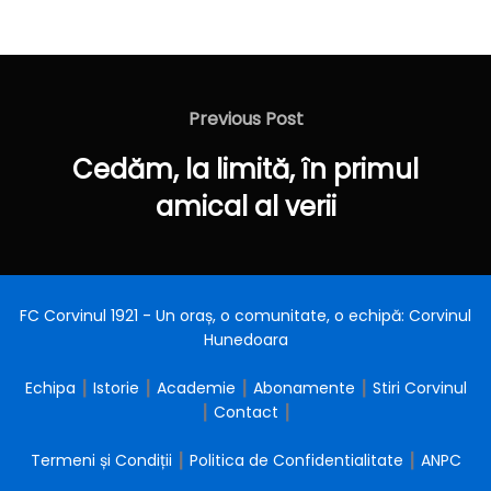
Navigare
în
Previous
Previous Post
articole
Post
Cedăm, la limită, în primul
amical al verii
FC Corvinul 1921 - Un oraș, o comunitate, o echipă: Corvinul
Hunedoara
Echipa
┃
Istorie
┃
Academie
┃
Abonamente
┃
Stiri Corvinul
┃
Contact
┃
Termeni și Condiții
┃
Politica de Confidentialitate
┃
ANPC