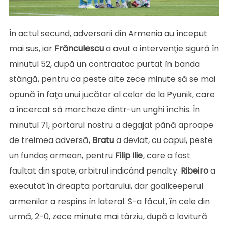
În actul secund, adversarii din Armenia au început
mai sus, iar
Frănculescu
a avut o intervenţie sigură în
minutul 52, după un contraatac purtat în banda
stângă, pentru ca peste alte zece minute să se mai
opună în faţa unui jucător al celor de la Pyunik, care
a încercat să marcheze dintr-un unghi închis. În
minutul 71, portarul nostru a degajat până aproape
de treimea adversă,
Bratu
a deviat, cu capul, peste
un fundaş armean, pentru
Filip
Ilie
, care a fost
faultat din spate, arbitrul indicând penalty.
Ribeiro
a
executat în dreapta portarului, dar goalkeeperul
armenilor a respins în lateral. S-a făcut, în cele din
urmă, 2-0, zece minute mai târziu, după o lovitură