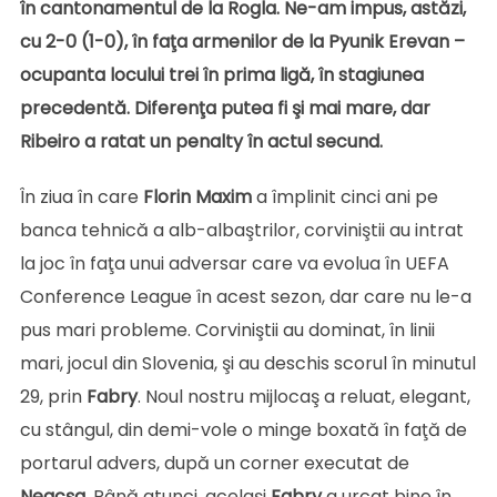
în cantonamentul de la Rogla. Ne-am impus, astăzi,
cu 2-0 (1-0), în faţa armenilor de la Pyunik Erevan –
ocupanta locului trei în prima ligă, în stagiunea
precedentă. Diferenţa putea fi şi mai mare, dar
Ribeiro a ratat un penalty în actul secund.
În ziua în care
Florin
Maxim
a împlinit cinci ani pe
banca tehnică a alb-albaştrilor, corviniştii au intrat
la joc în faţa unui adversar care va evolua în UEFA
Conference League în acest sezon, dar care nu le-a
pus mari probleme. Corviniştii au dominat, în linii
mari, jocul din Slovenia, şi au deschis scorul în minutul
29, prin
Fabry
. Noul nostru mijlocaş a reluat, elegant,
cu stângul, din demi-vole o minge boxată în faţă de
portarul advers, după un corner executat de
Neacşa
. Până atunci, acelaşi
Fabry
a urcat bine în