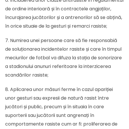
6. Includerea unor clauze antirasiste în regulamentul
de ordine interioară și în contractele angjaților,
încurajarea jucătorilor și a antrenorilor să se abțină,
în orice situaie de la gesturi și remarci rasiste;
7. Numirea unei persoane care să fie responsabiă
de soluționarea incidentelor rasiste și care în timpul
meciurilor de fotbal va difuza la stația de sonorizare
a stadionului anunuri referitoare la interzicerea
scandărilor rasiste;
8. Aplicarea unor măsuri ferme în cazul apariției
unor gesturi sau expresii de natură rasist între
jucători și public, precum și în situaia în care
suporterii sau jucătorii sunt angrenați în
comportamente rasiste cum ar fi: proliferarea de