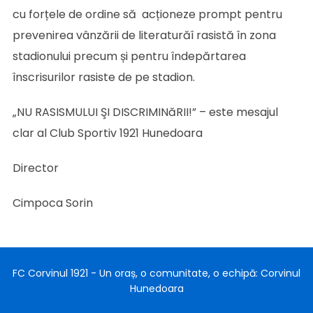
cu forțele de ordine să acționeze prompt pentru
prevenirea vânzării de literaturăî rasistă în zona
stadionului precum și pentru îndepărtarea
înscrisurilor rasiste de pe stadion.
„NU RASISMULUI ŞI DISCRIMINăRII!” – este mesajul
clar al Club Sportiv 1921 Hunedoara
Director
Cimpoca Sorin
FC Corvinul 1921 - Un oraș, o comunitate, o echipă: Corvinul
Hunedoara