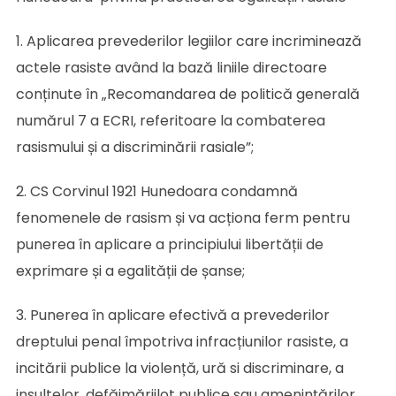
1. Aplicarea prevederilor legiilor care incriminează
actele rasiste având la bază liniile directoare
conținute în „Recomandarea de politică generală
numărul 7 a ECRI, referitoare la combaterea
rasismului și a discriminării rasiale”;
2. CS Corvinul 1921 Hunedoara condamnă
fenomenele de rasism și va acționa ferm pentru
punerea în aplicare a principiului libertății de
exprimare și a egalității de șanse;
3. Punerea în aplicare efectivă a prevederilor
dreptului penal împotriva infracțiunilor rasiste, a
incitării publice la violență, ură si discriminare, a
insultelor, defăimăriilot publice sau amenințărilor,