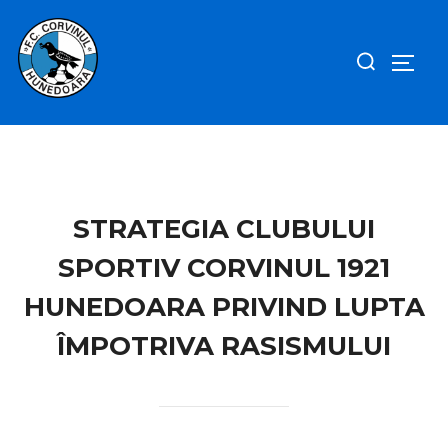
Sari
la
Caută
COMUT
conținut
după:
STRATEGIA CLUBULUI
SPORTIV CORVINUL 1921
HUNEDOARA PRIVIND LUPTA
ÎMPOTRIVA RASISMULUI