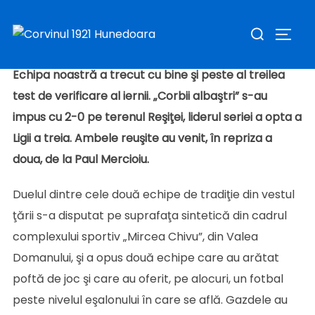
Sari
Publicat
Caută
de
Sav Claudiu
în
Stiri
în
februarie 7, 2023
pe
la
COMUT
după:
conținut
Echipa noastră a trecut cu bine şi peste al treilea
test de verificare al iernii. „Corbii albaştri” s-au
impus cu 2-0 pe terenul Reşiţei, liderul seriei a opta a
Ligii a treia. Ambele reuşite au venit, în repriza a
doua, de la Paul Mercioiu.
Duelul dintre cele două echipe de tradiţie din vestul
ţării s-a disputat pe suprafaţa sintetică din cadrul
complexului sportiv „Mircea Chivu”, din Valea
Domanului, şi a opus două echipe care au arătat
poftă de joc şi care au oferit, pe alocuri, un fotbal
peste nivelul eşalonului în care se află. Gazdele au