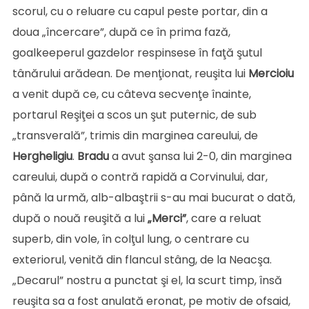
scorul, cu o reluare cu capul peste portar, din a
doua „încercare”, după ce în prima fază,
goalkeeperul gazdelor respinsese în faţă şutul
tânărului arădean. De menţionat, reuşita lui
Mercioiu
a venit după ce, cu câteva secvenţe înainte,
portarul Reşiţei a scos un şut puternic, de sub
„transverală”, trimis din marginea careului, de
Hergheligiu
.
Bradu
a avut şansa lui 2-0, din marginea
careului, după o contră rapidă a Corvinului, dar,
până la urmă, alb-albaştrii s-au mai bucurat o dată,
după o nouă reuşită a lui
„Merci”
, care a reluat
superb, din vole, în colţul lung, o centrare cu
exteriorul, venită din flancul stâng, de la Neacşa.
„Decarul” nostru a punctat şi el, la scurt timp, însă
reuşita sa a fost anulată eronat, pe motiv de ofsaid,