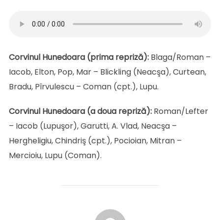
Corvinul Hunedoara (prima repriză):
Blaga/Roman –
Iacob, Elton, Pop, Mar – Blickling (Neacşa), Curtean,
Bradu, Pîrvulescu – Coman (cpt.), Lupu.
Corvinul Hunedoara (a doua repriză):
Roman/Lefter
– Iacob (Lupuşor), Garutti, A. Vlad, Neacşa –
Hergheligiu, Chindriş (cpt.), Pocioian, Mitran –
Mercioiu, Lupu (Coman).
AUTOR ARTICOL