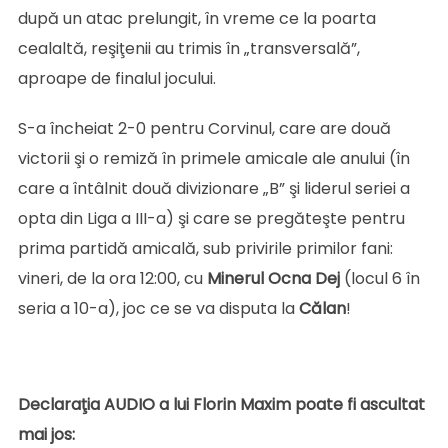
după un atac prelungit, în vreme ce la poarta
cealaltă, reşiţenii au trimis în „transversală”,
aproape de finalul jocului.
S-a încheiat 2-0 pentru Corvinul, care are două
victorii şi o remiză în primele amicale ale anului (în
care a întâlnit două divizionare „B” şi liderul seriei a
opta din Liga a III-a) şi care se pregăteşte pentru
prima partidă amicală, sub privirile primilor fani:
vineri, de la ora 12:00, cu
Minerul Ocna Dej
(locul 6 în
seria a 10-a), joc ce se va disputa la
Călan
!
Declaraţia AUDIO a lui Florin Maxim poate fi ascultat
mai jos: