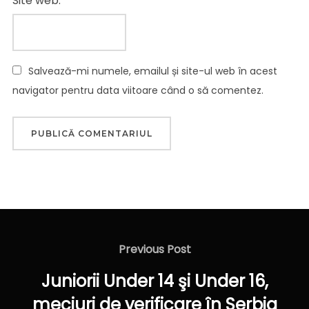
Site web:
Salvează-mi numele, emailul și site-ul web în acest
navigator pentru data viitoare când o să comentez.
Navigare
în
Previous
Previous Post
articole
Post
Juniorii Under 14 şi Under 16,
meciuri de verificare în Serbia