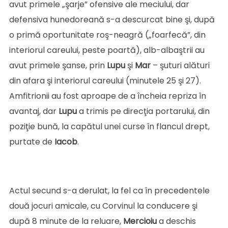
avut primele „şarje” ofensive ale meciului, dar
defensiva hunedoreană s-a descurcat bine şi, după
o primă oportunitate roş-neagră („foarfecă”, din
interiorul careului, peste poartă), alb-albaştrii au
avut primele şanse, prin
Lupu
şi
Mar
– şuturi alături
din afara şi interiorul careului (minutele 25 şi 27).
Amfitrionii au fost aproape de a încheia repriza în
avantaj, dar
Lupu
a trimis pe direcţia portarului, din
poziţie bună, la capătul unei curse în flancul drept,
purtate de
Iacob
.
Actul secund s-a derulat, la fel ca în precedentele
două jocuri amicale, cu Corvinul la conducere şi
după 8 minute de la reluare,
Mercioiu
a deschis