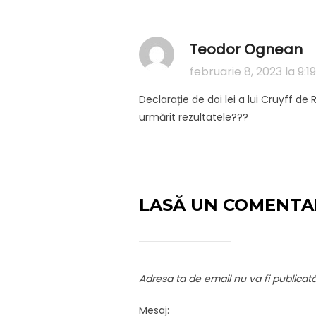
Teodor Ognean
februarie 8, 2023 la 9:
Declarație de doi lei a lui Cruyff d
urmărit rezultatele???
LASĂ UN COMENTA
Adresa ta de email nu va fi publicată
Mesaj: