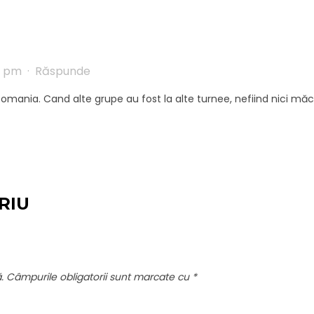
19 pm
·
Răspunde
e Romania. Cand alte grupe au fost la alte turnee, nefiind nici mă
RIU
.
Câmpurile obligatorii sunt marcate cu
*