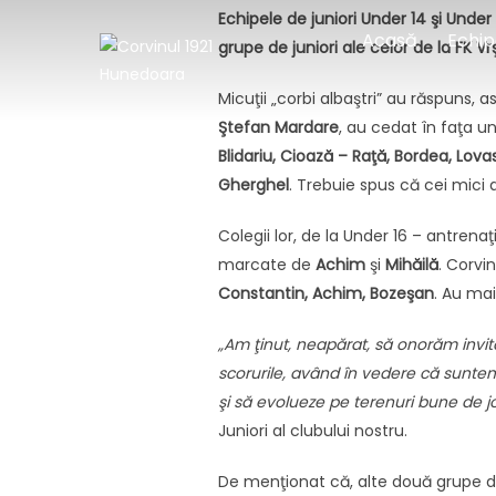
Sari
Echipele de juniori Under 14 şi Under
Acasă
Echip
la
grupe de juniori ale celor de la FK Vr
conținut
Micuţii „corbi albaştri” au răspuns, as
Ştefan Mardare
, au cedat în faţa un
Blidariu, Cioază – Raţă, Bordea, Lovasz
Gherghel
. Trebuie spus că cei mici
Colegii lor, de la Under 16 – antrena
marcate de
Achim
şi
Mihăilă
. Corvi
Constantin, Achim, Bozeşan
. Au mai
„Am ţinut, neapărat, să onorăm invit
scorurile, având în vedere că sunte
şi să evolueze pe terenuri bune de j
Juniori al clubului nostru.
De menţionat că, alte două grupe de 