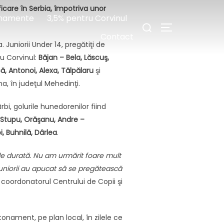
ficare în Serbia, împotriva unor
Caută
namente
3,5% pentru Corvinul
COMUTĂ LA BA
după:
Contact
a. Juniorii Under 14, pregătiţi de
ru Corvinul:
Băjan – Bela, Lăscuş,
ă, Antonoi, Alexa, Tălpălaru
şi
, în judeţul Mehedinţi.
bi, golurile hunedorenilor fiind
– Stupu, Orăşanu, Andre –
, Buhnilă, Dârlea
.
 de durată. Nu am urmărit foare mult
uniorii au apucat să se pregătească
, coordonatorul Centrului de Copii şi
onament, pe plan local, în zilele ce