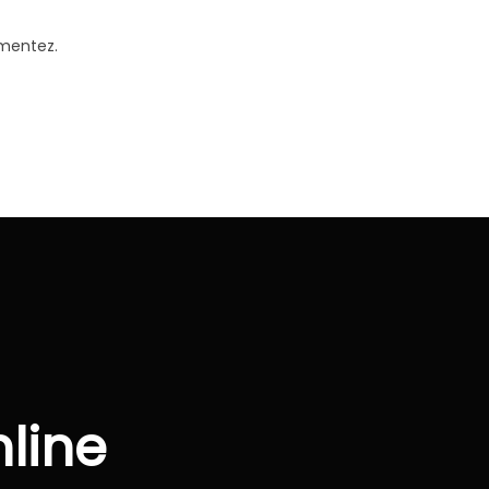
omentez.
line