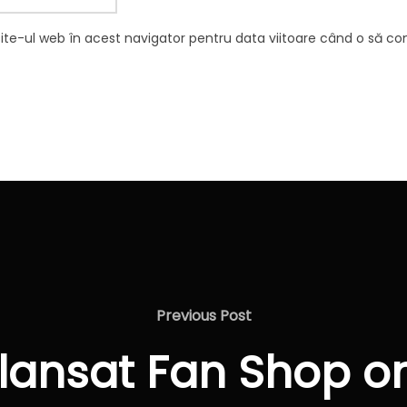
site-ul web în acest navigator pentru data viitoare când o să c
Previous
Previous Post
Post
lansat Fan Shop on