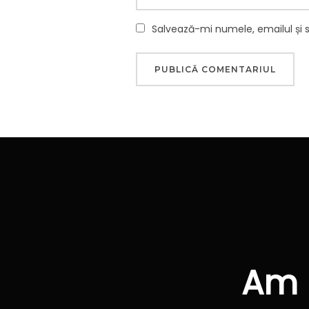
Salvează-mi numele, emailul și 
Navigare
în
articole
Am 