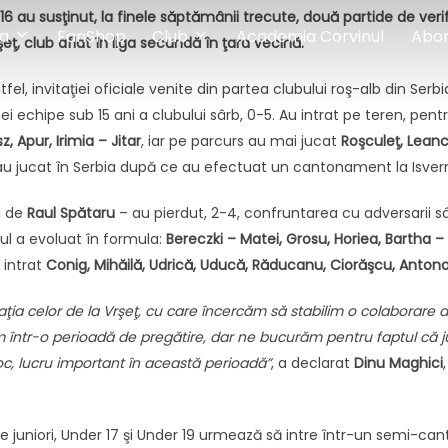
 16 au susţinut, la finele săptămânii trecute, două partide de veri
a
FanShop
Club
Academia Corvinul
Abo
şeţ, club aflat în liga secundă în ţara vecină.
tfel, invitaţiei oficiale venite din partea clubului roş-alb din Serbi
ei echipe sub 15 ani a clubului sârb, 0-5. Au intrat pe teren, pent
, Apur, Irimia – Jitar
, iar pe parcurs au mai jucat
Roşculeţ, Leanc
 au jucat în Serbia după ce au efectuat un cantonament la Isverna
ţi de
Raul Spătaru
– au pierdut, 2-4, confruntarea cu adversarii sâr
nul a evoluat în formula:
Bereczki – Matei, Grosu, Horiea, Bartha 
 intrat
Conig, Mihăilă, Udrică, Uducă, Răducanu, Ciorăşcu, Antonoi
aţia celor de la Vrşeţ, cu care încercăm să stabilim o colaborare
m într-o perioadă de pregătire, dar ne bucurăm pentru faptul că j
oc, lucru important în această perioadă”
, a declarat
Dinu Maghici
juniori, Under 17 şi Under 19 urmează să intre într-un semi-cant