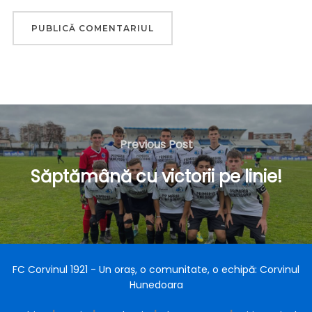
Navigare
în
Previous
Previous Post
articole
Post
Săptămână cu victorii pe linie!
FC Corvinul 1921 - Un oraș, o comunitate, o echipă: Corvinul
Hunedoara