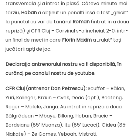
transversală şi a intrat în plasă. Câteva minute mai
târziu,
Hoban
a obţinut un penalti însă a fost „ghicit”
la punctul cu var de tânărul
Roman
(intrat în a doua
repriză) şi CFR Cluj – Corvinul s-a încheiat 2-0, într-
un final de meci în care
Florin Maxim
a „rulat” toţi
jucătorii apţi de joc.
Declaraţia antrenorului nostru va fi disponibilă, în
curând, pe canalul nostru de youtube.
CFR Cluj (antrenor Dan Petrescu):
Scuffet – Bălan,
Yuri, Kolinger, Braun – Cvek, Deac (cpt.), Boateng,
Roger – Malele, Janga. Au intrat în repriza a doua:
Bălgrădean – Mbaye, Billong, Hoban, Brucic –
Bordeianu (85’ Muanza), Itu (85’ Lucaci), Gîdea (85’
Niakate) – Ze Gomes, Yeboah, Mistrati.