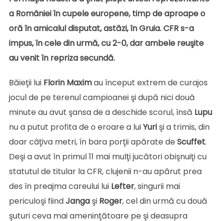
a României în cupele europene, timp de aproape o
oră în amicalul disputat, astăzi, în Gruia. CFR s-a
impus, în cele din urmă, cu 2-0, dar ambele reuşite
au venit în repriza secundă.
Băieţii lui
Florin Maxim
au început extrem de curajos
jocul de pe terenul campioanei şi după nici două
minute au avut şansa de a deschide scorul, însă
Lupu
nu a putut profita de o eroare a lui
Yuri
şi a trimis, din
doar câţiva metri, în bara porţii apărate de
Scuffet
.
Deşi a avut în primul 11 mai mulţi jucători obişnuiţi cu
statutul de titular la CFR, clujenii n-au apărut prea
des în preajma careului lui
Lefter
, singurii mai
periculoşi fiind
Janga
şi
Roger
, cel din urmă cu două
şuturi ceva mai ameninţătoare pe şi deasupra