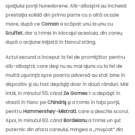
spaţiului porţii hunedorene. Alb-albaştrii au încheiat
prestaţia solidă din prima parte cu o altă ocazie
mare, după ce
Coman
a scăpat unu la unu cu
Scuffet
, dar a trimis în blocajul acestuia, din careu,
după o acţiune iniţiată în flancul stâng.
Actul secund a început la fel de promiţător pentru
alb-albaştrii, care deşi nu au mai ajuns cu la fel de
multă uşurinţă spre poarta adversă au stat bine în
dispozitiv şi au fost depăşiţi doar în două rânduri. Mai
întâi, în minutul 55, când
Ze
Gomes
l-a depăşit în
viteză în flanc pe
Chindriş
şi a trimis în faţa porţii,
pentru
Hammershøy
–
Mistrati
, care a deschis scorul.
Apoi, în minutul 83, când
Bordeianu
a trimis un şut
puternic din afara careului, mingea a „muşcat” din