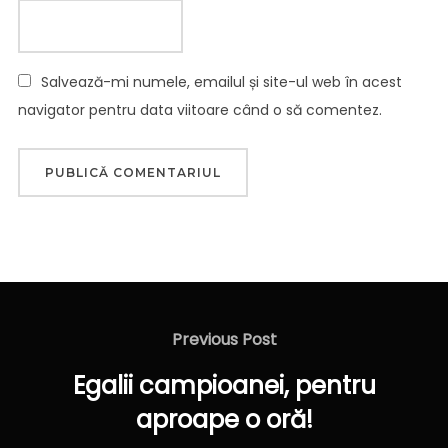
Salvează-mi numele, emailul și site-ul web în acest
navigator pentru data viitoare când o să comentez.
Navigare
în
Previous
Previous Post
articole
Post
Egalii campioanei, pentru
aproape o oră!