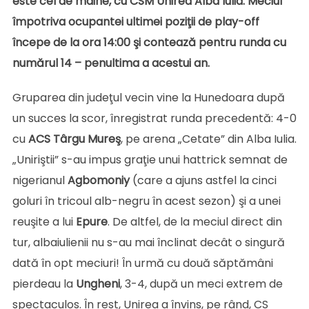
este cel de mâine, cu CSM Unirea Alba Iulia. Meciul
împotriva ocupantei ultimei poziţii de play-off
începe de la ora 14:00 şi contează pentru runda cu
numărul 14 – penultima a acestui an.
Gruparea din judeţul vecin vine la Hunedoara după
un succes la scor, înregistrat runda precedentă: 4-0
cu
ACS Târgu Mureş
, pe arena „Cetate” din Alba Iulia.
„Uniriştii” s-au impus graţie unui hattrick semnat de
nigerianul
Agbomoniy
(care a ajuns astfel la cinci
goluri în tricoul alb-negru în acest sezon) şi a unei
reuşite a lui
Epure
. De altfel, de la meciul direct din
tur, albaiulienii nu s-au mai înclinat decât o singură
dată în opt meciuri! În urmă cu două săptămâni
pierdeau la
Ungheni
, 3-4, după un meci extrem de
spectaculos. În rest, Unirea a învins, pe rând, CS