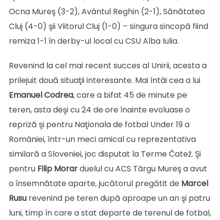
Ocna Mureş (3-2), Avântul Reghin (2-1), Sănătatea
Cluj (4-0) şii Viitorul Cluj (1-0) – singura sincopă fiind
remiza 1-1 în derby-ul local cu CSU Alba Iulia.
Revenind la cel mai recent succes al Unirii, acesta a
prilejuit două situaţii interesante. Mai întâi cea a lui
Emanuel Codrea
, care a bifat 45 de minute pe
teren, asta deşi cu 24 de ore înainte evoluase o
repriză şi pentru Naţionala de fotbal Under 19 a
României, într-un meci amical cu reprezentativa
similară a Sloveniei, joc disputat la Terme Čatež. Şi
pentru
Filip
Morar
duelul cu ACS Târgu Mureş a avut
o însemnătate aparte, jucătorul pregătit de
Marcel
Rusu
revenind pe teren după aproape un an şi patru
luni, timp în care a stat departe de terenul de fotbal,