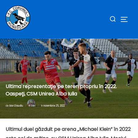
Sari
la
Caută
COMUT
conținut
după:
Ultima reprezentaţie pe teren propriu în 2022.
Oaspeţi, CSM Unirea Alba Iulia
Publicat
de
Sav Claudiu
în
Stiri
în
noiembrie 25, 2022
pe
Ultimul duel găzduit pe arena „Michael Klein” în 2022