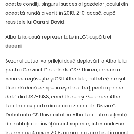
aceste condiţii, singurul succes al gazdelor jocului din
această rundă a venit în 2018, 2-0, acasă, după
reuşitele lui
Oara
şi
David
.
Alba Iulia, două reprezentate în „C”, după trei
decenii
Sezonul actual va prilejui două deplasări la Alba Iulia
pentru Corvinul. Dincolo de CSM Unirea, în seria a
noua se regăseşte şi CSU Alba Iulia, astfel că oraşul
Unirii dă două echipe în eşalonul terţ pentru prima
dată din 1987-1988, când Unirea şi Mecanica Alba
Iulia făceau parte din seria a zecea din Divizia C.
Debutanta CS Universitatea Alba Iulia este susținută
de instituția de învățământ superior, înființându-se
în urmă cu 4 ani, în 2018, prma realizare fiind în acest