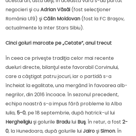
acestui an, asta deşi, în această vară s-au purtat
negocieri şi cu
Adrian
Văsâi
(fost selecţioner
România U19) şi
Călin
Moldovan
(fost la FC Braşov,
actualmente la Inter Stars Sibiu).
Cinci goluri marcate pe „Cetate”, anul trecut
În ceea ce priveşte tradiţia celor mai recente
dueluri directe, bilanţul este favorabil Corvinului,
care a câştigat patru jocuri, iar o partidă s-a
încheiat la egalitate, una mergând în favoarea alb-
negrilor, din 2016 încoace. În sezonul precedent,
echipa noastră s-a impus fără probleme la Alba
Iulia,
5-0
, pe 18 septembrie, după hatrick-ul lui
Hergheligiu
şi golurile
Bradu
lui
Buş
. În retur, a fost
2-
0
, la Hunedoara, după golurile lui
Jairo
şi
Simon
. În