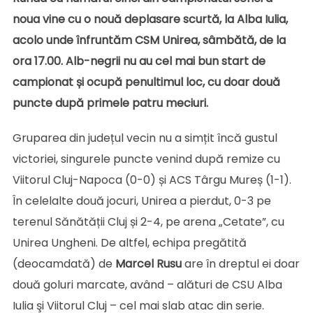
noua vine cu o nouă deplasare scurtă, la Alba Iulia,
acolo unde înfruntăm CSM Unirea, sâmbătă, de la
ora 17.00. Alb-negrii nu au cel mai bun start de
campionat și ocupă penultimul loc, cu doar două
puncte după primele patru meciuri.
Gruparea din județul vecin nu a simțit încă gustul
victoriei, singurele puncte venind după remize cu
Viitorul Cluj-Napoca (0-0) și ACS Târgu Mureș (1-1).
În celelalte două jocuri, Unirea a pierdut, 0-3 pe
terenul Sănătății Cluj și 2-4, pe arena „Cetate”, cu
Unirea Ungheni. De altfel, echipa pregătită
(deocamdată) de
Marcel Rusu
are în dreptul ei doar
două goluri marcate, având – alături de CSU Alba
Iulia şi Viitorul Cluj – cel mai slab atac din serie.