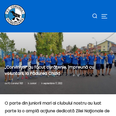
Sari
la
Caută
COMUT
conținut
după:
„Corviniştii” au făcut curăţenie, împreună cu
voluntarii, la Pădurea Chizid
Publicat
de
FC Corvinul 1921
în
Juniori
în
septembrie 17, 2022
pe
O parte din juniorii mari ai clubului nostru au luat
parte la o amplă acţiune dedicată Zilei Naţionale de