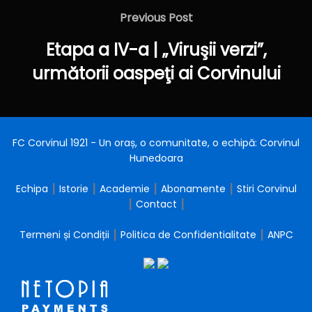
în
Previous
Previous Post
articole
Post
Etapa a IV-a | „Viruşii verzi”,
următorii oaspeţi ai Corvinului
FC Corvinul 1921 - Un oraș, o comunitate, o echipă: Corvinul
Hunedoara
Echipa
┃
Istorie
┃
Academie
┃
Abonamente
┃
Stiri Corvinul
┃
Contact
┃
Termeni și Condiții
┃
Politica de Confidentialitate
┃
ANPC