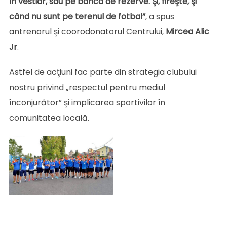
în vestiar, sau pe banca de rezerve. Şi, fireşte, şi
când nu sunt pe terenul de fotbal”
, a spus
antrenorul şi coorodonatorul Centrului,
Mircea Alic
Jr
.
Astfel de acţiuni fac parte din strategia clubului
nostru privind „respectul pentru mediul
înconjurător” şi implicarea sportivilor în
comunitatea locală.