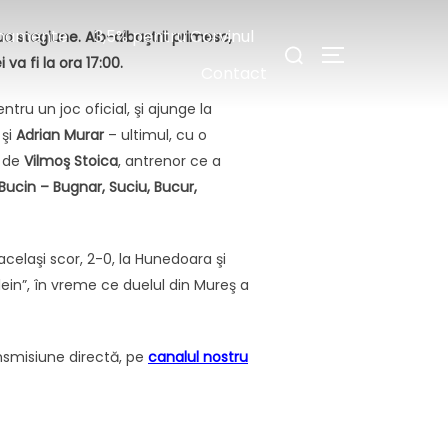
Caută
namente
3,5% pentru Corvinul
ua stagiune. Alb-albaştrii primesc,
COMUTĂ LA BA
după:
 va fi la ora 17:00.
Contact
ru un joc oficial, şi ajunge la
şi
Adrian
Murar
– ultimul, cu o
ă de
Vilmoş
Stoica
, antrenor ce a
Bucin – Bugnar, Suciu, Bucur,
elaşi scor, 2-0, la Hunedoara şi
ein”, în vreme ce duelul din Mureş a
ansmisiune directă, pe
canalul nostru