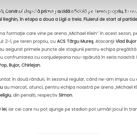
a
FanShop
Club
Academia Corvinul
Abo
ă, Corvinul dispută prima partidă oficială pe teren propriu, în no
Reghin, în etapa a doua a Ligii a treia. Fluierul de start al partidei
a formaţie care vine pe arena „Michael Klein” în acest sezon, pent
 2-1, pe teren propriu, cu
ACS Târgu Mureş
. Atacanţii
Vlad Bujor
 au asigurat primele puncte ale stagiunii pentru echipa pregătit
ru confruntarea cu conjudeţeana nou-apărută în seria noastră:
op, Bujor, Chirlejan
.
tat în două rânduri, în sezonul regular, când ne-am impus cu ac
tu
au marcat, atunci, pentru echipa noastră pe arena „Michael Kl
eligiu
, din penalti, respectiv
Simon
.
 lei
, iar cei care nu pot ajunge pe stadion pot urmări jocul în tr