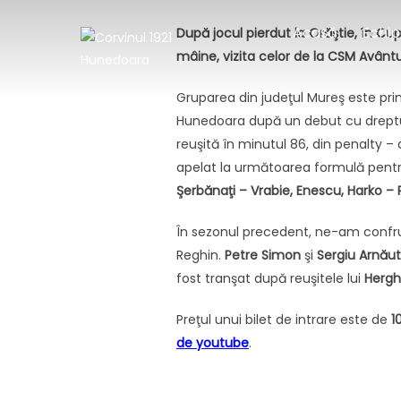
Sari
Acasă
Echip
la
După jocul pierdut la Orăştie, în Cup
conținut
mâine, vizita celor de la CSM Avântul 
Gruparea din judeţul Mureş este prim
Hunedoara după un debut cu dreptul:
reuşită în minutul 86, din penalty –
apelat la următoarea formulă pent
Şerbănaţi – Vrabie, Enescu, Harko – P
În sezonul precedent, ne-am confrun
Reghin.
Petre Simon
şi
Sergiu
Arnău
fost tranşat după reuşitele lui
Hergh
Preţul unui bilet de intrare este de
10
de youtube
.