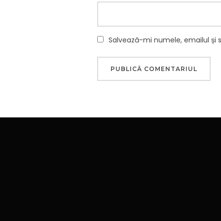
Salvează-mi numele, emailul și 
Navigare
în
articole