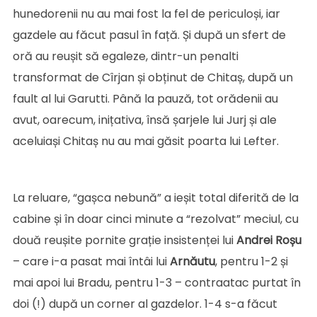
hunedorenii nu au mai fost la fel de periculoși, iar
gazdele au făcut pasul în față. Și după un sfert de
oră au reușit să egaleze, dintr-un penalti
transformat de Cîrjan și obținut de Chitaș, după un
fault al lui Garutti. Până la pauză, tot orădenii au
avut, oarecum, inițativa, însă șarjele lui Jurj și ale
aceluiași Chitaș nu au mai găsit poarta lui Lefter.
La reluare, “gașca nebună” a ieșit total diferită de la
cabine și în doar cinci minute a “rezolvat” meciul, cu
două reușite pornite grație insistenței lui
Andrei Roșu
– care i-a pasat mai întâi lui
Arnăutu
, pentru 1-2 și
mai apoi lui Bradu, pentru 1-3 – contraatac purtat în
doi (!) după un corner al gazdelor. 1-4 s-a făcut