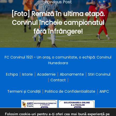
Previous
Previous Post
articole
Post
[Foto] Remiză în ultima etapă.
Corvinul încheie campionatul
fără înfrângere!
FC Corvinul 1921 - Un oraș, o comunitate, o echipă: Corvinul
Hunedoara
Echipa
┃
Istorie
┃
Academie
┃
Abonamente
┃
Stiri Corvinul
┃
Contact
┃
Termeni și Condiții
┃
Politica de Confidentialitate
┃
ANPC
Folosim cookie-uri pentru a-ți oferi cea mai bună experiență pe