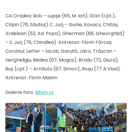
CA Oradea: Bob – Lupșe (65, M. Ion), Stan (cpt.),
Cîrjan (76, Săutiuț) C. Jurj – Gunie, Kovacs, Chitaș,
Ardelean (52, Ad. Popa), Gherman (66, Gheorghiță)
– S. Jurj (76, Chindlea). Antrenor: Florin Fărcaș
Corvinul: Lefter – Iacob, Garutti, Jairo, Trășcan –
Hergheligiu, Bedea (67, Mogoș), Bradu (72, Giura),
Buș (cpt.) – Arnăutu (67, Simon), Roșu (77 A.Vlad).
Antrenor: Florin Maxim
Galerie foto:
Bihon.ro