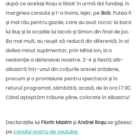
după ce același Roșu a lăsat în urmă doi fundași, în
marginea careului și l-a învins, lejer, pe
Bob
. Putea fi
și mai rău pentru gazde, care au avut noroc la bara
lui Buș și la ocaziile lui Iacob și Simon din final de joc.
Ba mai mult, au reușit să reducă din diferență, în al
doilea minut suplimentar, prin Mihai Ion, la o
neatenție a defensivei noastre. 2-4 și fiestă alb-
albastră într-unul din colțurile arenei arădene,
precum și o promisiune pentru spectacol și în
returul programat, sâmbătă, acasă, de la ora 17:30.
Când așteptăm tribune pline, colorate în albastru!
Declarațiile lui
Florin Maxim
și
Andrei Roșu
se găsesc
pe
canalul nostru de youtube.