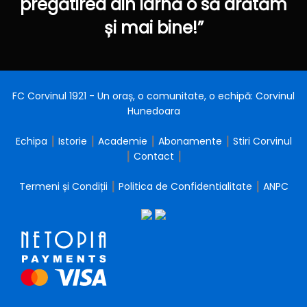
pregătirea din iarnă o să arătăm
și mai bine!”
FC Corvinul 1921 - Un oraș, o comunitate, o echipă: Corvinul
Hunedoara
Echipa
┃
Istorie
┃
Academie
┃
Abonamente
┃
Stiri Corvinul
┃
Contact
┃
Termeni și Condiții
┃
Politica de Confidentialitate
┃
ANPC