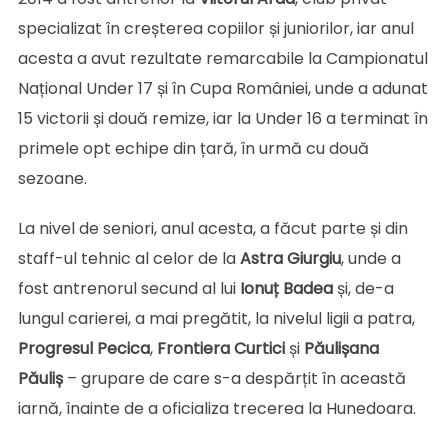
specializat în creșterea copiilor și juniorilor, iar anul
acesta a avut rezultate remarcabile la Campionatul
Național Under 17 și în Cupa României, unde a adunat
15 victorii și două remize, iar la Under 16 a terminat în
primele opt echipe din țară, în urmă cu două
sezoane.
La nivel de seniori, anul acesta, a făcut parte și din
staff-ul tehnic al celor de la
Astra Giurgiu
, unde a
fost antrenorul secund al lui
Ionuț
Badea
și, de-a
lungul carierei, a mai pregătit, la nivelul ligii a patra,
Progresul Pecica
,
Frontiera Curtici
și
Păulișana
Păuliș
– grupare de care s-a despărțit în această
iarnă, înainte de a oficializa trecerea la Hunedoara.