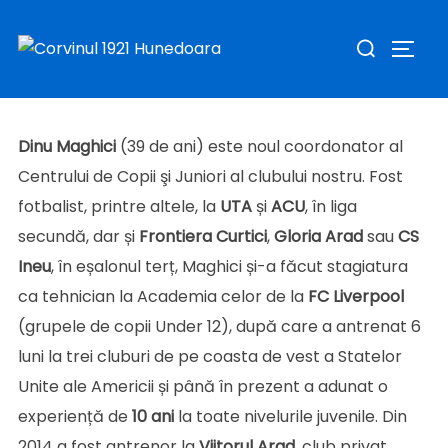
Dinu Maghici, noul coordonator al Centrului de Copii
Sari
Caută
și Juniori
la
COMUT
după:
Publicat
conținut
de
Sav Claudiu
în
Stiri
în
ianuarie 4, 2022
pe
Dinu Maghici
(39 de ani) este noul coordonator al
Centrului de Copii şi Juniori al clubului nostru. Fost
fotbalist, printre altele, la
UTA
și
ACU
, în liga
secundă, dar și
Frontiera Curtici
,
Gloria Arad
sau
CS
Ineu
, în eșalonul terț, Maghici și-a făcut stagiatura
ca tehnician la Academia celor de la
FC Liverpool
(grupele de copii Under 12), după care a antrenat 6
luni la trei cluburi de pe coasta de vest a Statelor
Unite ale Americii și până în prezent a adunat o
experiență de
10 ani
la toate nivelurile juvenile. Din
2014 a fost antrenor la
Viitorul
Arad
, club privat