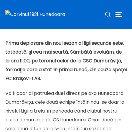
Prima şi cea mai scurtă deplasare: sâmbătă, la
Sari
Caută
Dumbrăviţa
la
COMUT
după:
Publicat
conținut
de
Sav Claudiu
în
Stiri
în
august 10, 2023
pe
Prima deplasare din noul sezon al ligii secunde este,
totodată, şi cea mai scurtă. Sâmbătă evoluăm, de
la ora 11:00, pe terenul celor de la CSC Dumbrăviţa,
formaţie care a stat în prima rundă, din cauza speţei
FC Braşov-TAS.
Va fi doar al patrulea duel direct pe axa Hunedoara-
Dumbrăviţa, cele două echipe întâlnindu-se doar la
nivelul Ligii a treia, în perioada când clubul nostru
purta denumirea de CS Hunedoara. Chiar dacă din
cele două loturi care s-au întâlnit în sezoanele