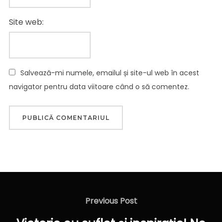
Site web:
Salvează-mi numele, emailul și site-ul web în acest
navigator pentru data viitoare când o să comentez.
Navigare
în
Previous
Previous Post
articole
Post