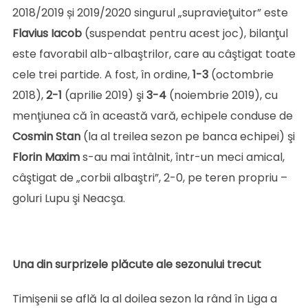
2018/2019 și 2019/2020 singurul „supravieţuitor” este
Flavius Iacob
(suspendat pentru acest joc), bilanţul
este favorabil alb-albaştrilor, care au câştigat toate
cele trei partide. A fost, în ordine,
1-3
(octombrie
2018),
2-1
(aprilie 2019) şi
3-4
(noiembrie 2019), cu
menţiunea că în această vară, echipele conduse de
Cosmin
Stan
(la al treilea sezon pe banca echipei) şi
Florin
Maxim
s-au mai întâlnit, într-un meci amical,
câştigat de „corbii albaştri”, 2-0, pe teren propriu –
goluri Lupu şi Neacşa.
Una din surprizele plăcute ale sezonului trecut
Timişenii se află la al doilea sezon la rând în Liga a