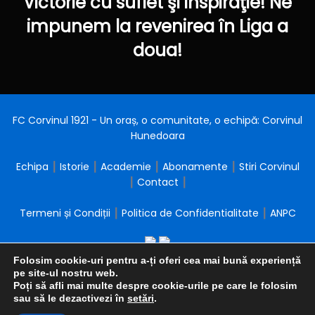
Victorie cu suflet şi inspiraţie! Ne
impunem la revenirea în Liga a
doua!
FC Corvinul 1921 - Un oraș, o comunitate, o echipă: Corvinul
Hunedoara
Echipa
┃
Istorie
┃
Academie
┃
Abonamente
┃
Stiri Corvinul
┃
Contact
┃
Termeni și Condiții
┃
Politica de Confidentialitate
┃
ANPC
Folosim cookie-uri pentru a-ți oferi cea mai bună experiență
pe site-ul nostru web.
Poți să afli mai multe despre cookie-urile pe care le folosim
sau să le dezactivezi în
setări
.