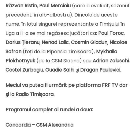
Răzvan
Ristin
,
Paul
Mercioiu
(care a evoluat, sezonul
precedent, în alb-albastru). Dincolo de aceste
nume, în lotul singurei reprezentante a Timişului în
Liga a II-a se mai regăsesc jucători ca:
Paul Toroc
,
Darius Țieranu
,
Nenad Lalic
,
Cosmin Gladun
,
Nicolae
Sofran
(toți de la Ripensia Timișoara),
Mykhailo
Plokhotnyuk
(de la CSM Slatina) sau
Adrian
Zaluschi
,
Costel
Zurbagiu
,
Ouadie
Salhi
şi
Dragan
Paulevici
.
Meciul va putea fi urmărit pe platforma FRF TV dar
şi la Radio Timişoara.
Programul complet al rundei a doua:
Concordia – CSM Alexandria