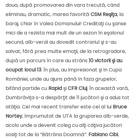
doua, după promovarea din vara trecută, când
eliminau, dramatic, marea favorită
CSM Reşiţa
, la
baraj, chiar în Valea Domanului! Creditaţi cu şanse
mici de a rezista mai mult de un sezon în eşalonul
secund, alb-verzii au dovedit contrariul şi s-au
salvat, fără prea multe emoţii, de la retrogradare,
după un parcurs în care au strâns
10 victorii şi au
ocupat locul 13
. În plus, au impresionat şi în Cupa
României, unde au ajuns până în faza grupelor,
bifând partide cu
Rapid
şi
CFR Cluj
. În această vară,
Dumbrăviţa s-a despărţit de 11 jucători şi a adus tot
atâţia. Cel mai recent transfer este cel al lui
Bruce
Nortey
, împrumutat de UTA la gruparea alb-verde,
acolo unde a devenit coleg cu alţi câţiva jucători
sosiţi tot de la “Bătrâna Doamnă”:
Fabiano Cibi
,