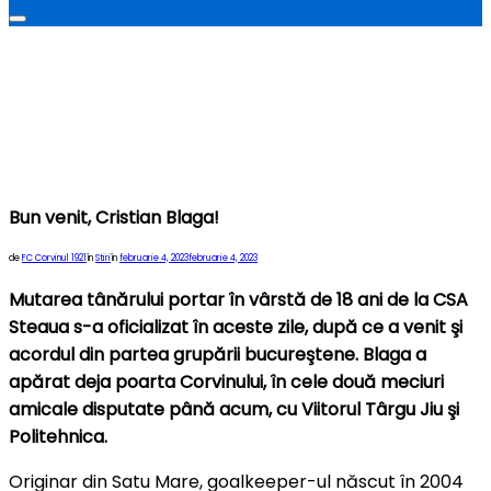
Comută
la
bara
laterală
și
la
navigare
Bun venit, Cristian Blaga!
Publicat
de
FC Corvinul 1921
în
Stiri
în
februarie 4, 2023
februarie 4, 2023
pe
Mutarea tânărului portar în vârstă de 18 ani de la CSA
Steaua s-a oficializat în aceste zile, după ce a venit şi
acordul din partea grupării bucureştene. Blaga a
apărat deja poarta Corvinului, în cele două meciuri
amicale disputate până acum, cu Viitorul Târgu Jiu şi
Politehnica.
Originar din Satu Mare, goalkeeper-ul născut în 2004