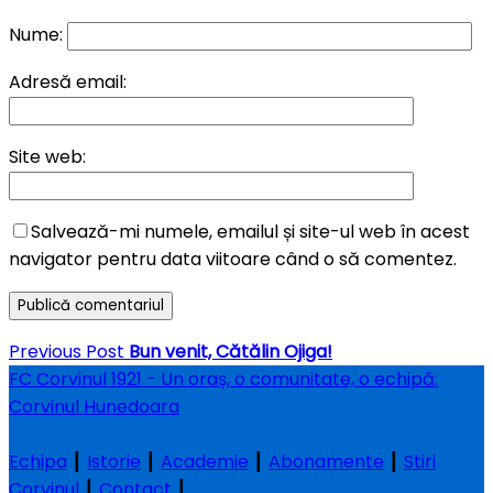
Nume:
Adresă email:
Site web:
Salvează-mi numele, emailul și site-ul web în acest
navigator pentru data viitoare când o să comentez.
Navigare
Previous
Previous Post
Bun venit, Cătălin Ojiga!
în
Post
FC Corvinul 1921 - Un oraș, o comunitate, o echipă:
articole
Corvinul Hunedoara
Echipa
┃
Istorie
┃
Academie
┃
Abonamente
┃
Stiri
Corvinul
┃
Contact
┃