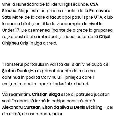
vine la Hunedoara de la liderul ligii secunde,
CSA
Steaua
. Blaga este un produs al celor de
la Primavera
Satu Mare
, de la care a făcut apoi pasul spre
UTA
, club
la care a bifat și un titlu de vicecampion la nivel la
Under 17. De asemenea, înainte de a trece la gruparea
roș-albastră el a îmbrăcat și tricoul celor de
la Crișul
Chișineu Criș
, în Liga a treia.
Transferul portarului în vârstă de 18 ani vine după ce
Ștefan
Deak
și-a exprimat dorința de a nu mai
continua în poarta Corvinului – prilej cu care îi
mulțumim pentru aportul adus între buturi.
Vă reamintim,
Cristian Blaga
este al patrulea jucător
sosit în această iarnă la echipa noastră, după
Alexandru Curtean
,
Elton da Silva
și
Denis
Blickling
– cel
din urmă, de asemenea, junior.