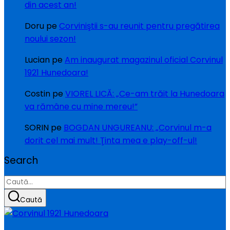
din acest an!
Doru
pe
Corviniştii s-au reunit pentru pregătirea
noului sezon!
Lucian
pe
Am inaugurat magazinul oficial Corvinul
1921 Hunedoara!
Costin
pe
VIOREL LICĂ: „Ce-am trăit la Hunedoara
va rămâne cu mine mereu!”
SORIN
pe
BOGDAN UNGUREANU: „Corvinul m-a
dorit cel mai mult! Ţinta mea e play-off-ul!
Search
Caută
după:
Caută
Sari
la