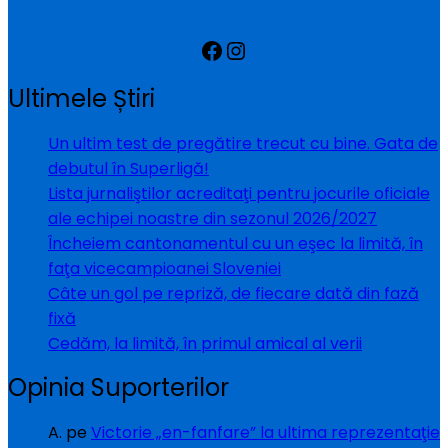
Facebook
Instagram
Ultimele Știri
Un ultim test de pregătire trecut cu bine. Gata de
debutul în Superligă!
Lista jurnaliştilor acreditaţi pentru jocurile oficiale
ale echipei noastre din sezonul 2026/2027
Încheiem cantonamentul cu un eşec la limită, în
faţa vicecampioanei Sloveniei
Câte un gol pe repriză, de fiecare dată din fază
fixă
Cedăm, la limită, în primul amical al verii
Opinia Suporterilor
A.
pe
Victorie „en-fanfare” la ultima reprezentaţie