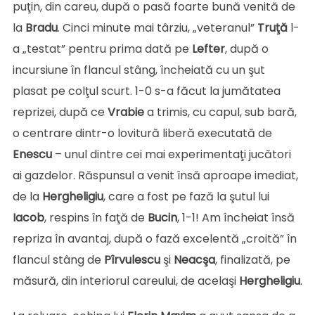
puţin, din careu, după o pasă foarte bună venită de
la
Bradu
. Cinci minute mai târziu, „veteranul”
Truţă
l-
a „testat” pentru prima dată pe
Lefter
, după o
incursiune în flancul stâng, încheiată cu un şut
plasat pe colţul scurt. 1-0 s-a făcut la jumătatea
reprizei, după ce
Vrabie
a trimis, cu capul, sub bară,
o centrare dintr-o lovitură liberă executată de
Enescu
– unul dintre cei mai experimentaţi jucători
ai gazdelor. Răspunsul a venit însă aproape imediat,
de la
Hergheligiu
, care a fost pe fază la şutul lui
Iacob
, respins în faţă de
Bucin
, 1-1! Am încheiat însă
repriza în avantaj, după o fază excelentă „croită” în
flancul stâng de
Pîrvulescu
şi
Neacşa
, finalizată, pe
măsură, din interiorul careului, de acelaşi
Hergheligiu
.