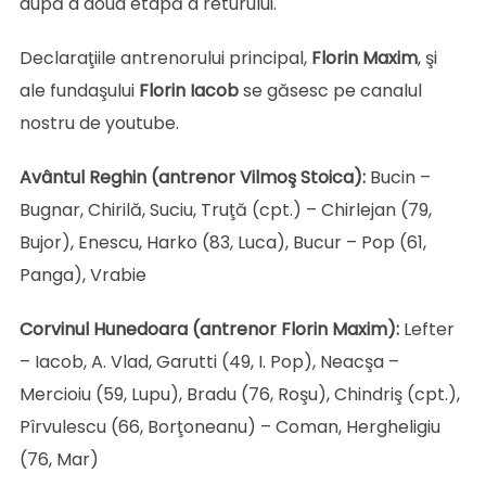
după a doua etapă a returului.
Declaraţiile antrenorului principal,
Florin Maxim
, şi
ale fundaşului
Florin
Iacob
se găsesc pe canalul
nostru de youtube.
Avântul Reghin (antrenor Vilmoş Stoica):
Bucin –
Bugnar, Chirilă, Suciu, Truţă (cpt.) – Chirlejan (79,
Bujor), Enescu, Harko (83, Luca), Bucur – Pop (61,
Panga), Vrabie
Corvinul Hunedoara (antrenor Florin Maxim):
Lefter
– Iacob, A. Vlad, Garutti (49, I. Pop), Neacşa –
Mercioiu (59, Lupu), Bradu (76, Roşu), Chindriş (cpt.),
Pîrvulescu (66, Borţoneanu) – Coman, Hergheligiu
(76, Mar)