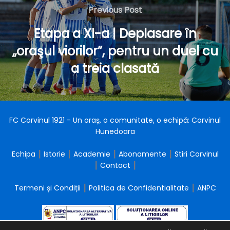
în
Previous
Previous Post
articole
Post
Etapa a XI-a | Deplasare în
„oraşul viorilor”, pentru un duel cu
a treia clasată
FC Corvinul 1921 - Un oraș, o comunitate, o echipă: Corvinul
Hunedoara
Echipa
┃
Istorie
┃
Academie
┃
Abonamente
┃
Stiri Corvinul
┃
Contact
┃
Termeni și Condiții
┃
Politica de Confidentialitate
┃
ANPC