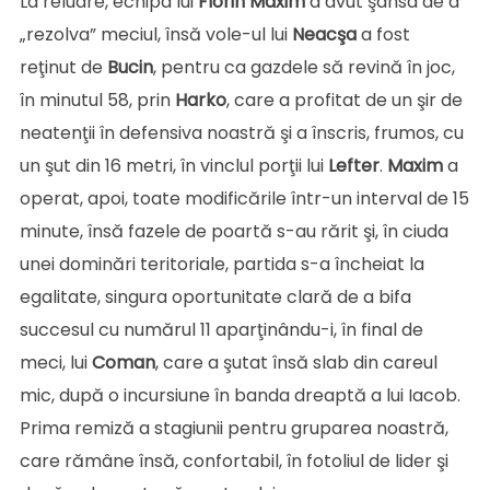
La reluare, echipa lui
Florin Maxim
a avut şansa de a
„rezolva” meciul, însă vole-ul lui
Neacşa
a fost
reţinut de
Bucin
, pentru ca gazdele să revină în joc,
în minutul 58, prin
Harko
, care a profitat de un şir de
neatenţii în defensiva noastră şi a înscris, frumos, cu
un şut din 16 metri, în vinclul porţii lui
Lefter
.
Maxim
a
operat, apoi, toate modificările într-un interval de 15
minute, însă fazele de poartă s-au rărit şi, în ciuda
unei dominări teritoriale, partida s-a încheiat la
egalitate, singura oportunitate clară de a bifa
succesul cu numărul 11 aparţinându-i, în final de
meci, lui
Coman
, care a şutat însă slab din careul
mic, după o incursiune în banda dreaptă a lui Iacob.
Prima remiză a stagiunii pentru gruparea noastră,
care rămâne însă, confortabil, în fotoliul de lider şi