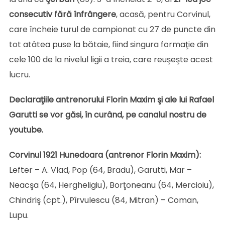
consecutiv fără înfrângere
, acasă, pentru Corvinul,
care încheie turul de campionat cu 27 de puncte din
tot atâtea puse la bătaie, fiind singura formaţie din
cele 100 de la nivelul ligii a treia, care reuşeşte acest
lucru.
Declaraţiile antrenorului Florin Maxim şi ale lui Rafael
Garutti se vor găsi, în curând, pe canalul nostru de
youtube.
Corvinul 1921 Hunedoara (antrenor Florin Maxim):
Lefter – A. Vlad, Pop (64, Bradu), Garutti, Mar –
Neacşa (64, Hergheligiu), Borţoneanu (64, Mercioiu),
Chindriş (cpt.), Pîrvulescu (84, Mitran) – Coman,
Lupu.