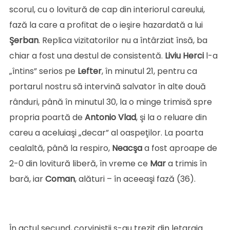
scorul, cu o lovitură de cap din interiorul careului,
fază la care a profitat de o ieşire hazardată a lui
Şerban
. Replica vizitatorilor nu a întârziat însă, ba
chiar a fost una destul de consistentă.
Liviu
Herci
l-a
„întins” serios pe
Lefter
, în minutul 21, pentru ca
portarul nostru să intervină salvator în alte două
rânduri, până în minutul 30, la o minge trimisă spre
propria poartă de
Antonio
Vlad
, şi la o reluare din
careu a aceluiaşi „decar” al oaspeţilor. La poarta
cealaltă, până la respiro,
Neacşa
a fost aproape de
2-0 din lovitură liberă, în vreme ce
Mar
a trimis în
bară, iar
Coman
, alături – în aceeaşi fază (36).
În actul secund, corviniştii s-au trezit din letargia