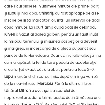
care îi curpinsese în ultimele minute ale primei părţi
şi
Lupu
şi, mai apoi,
Chindriş
, au fost aproape de a se
înscrie pe lista marcatorilor, într-un interval de doar
două minute. La scurt timp după ocaziile celor doi,
Kilyen
a văzut al doilea galben, pentru un fault inutil
la mijlocul terenului şi misiunea oaspeţilor a devenit
şi mai grea, în încercarea de a pleca cu punct sau
puncte de la Hunedoara. Doar că nici alb-albaştri nu
au mai apăsat la fel de tare pedala de acceleraţie,
ci au forţat exact cât a trebuit pentru a face 2-0,
Lupu
marcând, din careul mic, după o minge venită
de la nou-intratul
Mercioiu
. Până la ultimul fluier,
tânărul
Mitran
a avut şansa scorului de
neprezentare, dar a trimis peste, deşi rămăsese unu
la unu cu
Şerban
(89). S-a încheiat 2-0, al
21-lea joc