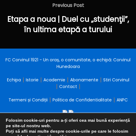
în
Previous
Previous Post
articole
Post
Etapa a noua | Duel cu „studenţii”,
în ultima etapă a turului
FC Corvinul 1921 - Un oraș, o comunitate, o echipă: Corvinul
Hunedoara
Echipa
┃
Istorie
┃
Academie
┃
Abonamente
┃
Stiri Corvinul
┃
Contact
┃
Termeni și Condiții
┃
Politica de Confidentialitate
┃
ANPC
Folosim cookie-uri pentru a-ți oferi cea mai bună experiență
pe site-ul nostru web.
Poți să afli mai multe despre cookie-urile pe care le folosim