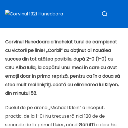
Tur încheiat cu parcurs perfect! „Corbii”, la al
Sari
Caută
şaptelea succes „la zero”
la
COMUT
după:
Publicat
conținut
de
Sav Claudiu
în
Stiri
în
octombrie 22, 2022
pe
Corvinul Hunedoara a încheiat turul de campionat
cu victorii pe linie! „Corbii” au obţinut al nouălea
succes din tot atâtea posibile, după 2-0 (1-0) cu
CSU Alba Iulia, la capătul unui meci în care au avut
emoţii doar în prima repriză, pentru ca în a doua să
stea mult mai liniştiţi, odată cu eliminarea lui Kilyen,
din minutul 58.
Duelul de pe arena „Michael Klein” a început,
practic, de la 1-0! Nu trecuseră nici 120 de de
secunde de la primul fluier, când
Garutti
a deschis