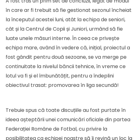
A fost tras un prim set de concluzii, legat de modul
în care ar fi trebuit să fie gestionat sezonul încheiat
la începutul acestei luni, atât la echipa de seniori,
cât și la Centrul de Copii și Juniori, urmând să fie
luate unele măsuri interne. În ceea ce privește
echipa mare, având în vedere că, inițial, proiectul a
fost gândit pentru două sezoane, se va merge pe
continuitate la nivelul băncii tehnice, în vreme ce
lotul va fi și el îmbunătățit, pentru a îndeplini
obiectivul trasat: promovarea în liga secundă!
Trebuie spus că toate discuțiile au fost purtate în
ideea așteptării unei comunicări oficiale din partea
Federației Române de Fotbal, cu privire la
posibilitatea ca echipei noastre să îi revină un loc la