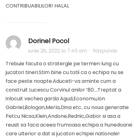
CONTRIBUABILILOR! HALAL
Dorinel Pocol
iunie 26, 2022 la 7:45 am
·
Răspunde
Trebuie facuta o stratergie pe termen lung cu
jucatori tineri.Stim bine cu totii ca o echipa nu se
face peste noapte.Aduceti-va aminte cum a
construit Lucescu Corvinul anilor ’80….Treptat a
inlocuit vechea garda Agud,Economu,Ion
Gabriel,Bologan,Merla,Dina etc…cu noua generatie
Petcu Nicsa,Klein,Andone,Rednic,Gabor si asa a
reusit sa faca aceea frumoasa echipa a hunedoarei
care ulterior a dat si jucatori echipei nationale!