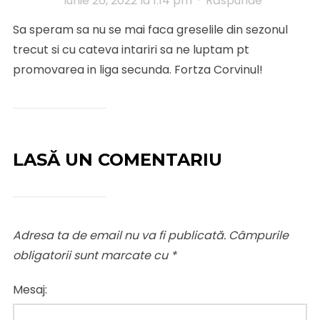
iunie 26, 2022 la 1:14 pm
·
Răspunde
Sa speram sa nu se mai faca greselile din sezonul
trecut si cu cateva intariri sa ne luptam pt
promovarea in liga secunda. Fortza Corvinul!
LASĂ UN COMENTARIU
Adresa ta de email nu va fi publicată.
Câmpurile
obligatorii sunt marcate cu
*
Mesaj: