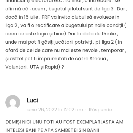
financiar și electoral etc . La final , o întrebare : se
afirmă că , acum , bugetul și lotul sunt de liga 3 . Dar ,
dacă în 15 iulie , FRF va invita clubul să evolueze in
liga 2 , va fi o rectificare a bugetului pt noile condiții (
ceea ce este logic și bine) Dar la data de 15 iulie ,
unde mai pot fi găsiți jucătorii potriviți , pt liga 2 ( in
afară de cei de care nu mai este nevoie , temporar ,
și astfel pot fi împrumutați de către Steaua ,
Voluntari , UTA și Rapid) ?
Luci
iunie 26, 2022 la 12:02 am
·
Răspunde
DEMIȘI NICI UNU TOTI AU FOST EXEMPLARI,ASTA AM
INTELES! BANI PE APA SAMBETEI SIN BANII