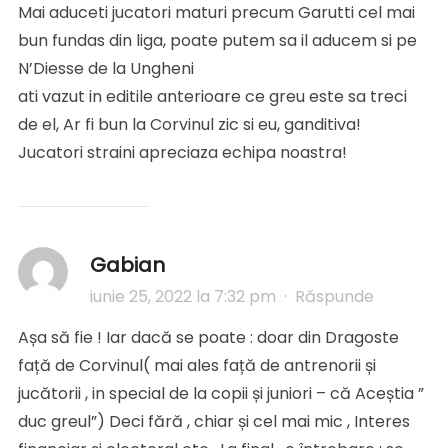
Mai aduceti jucatori maturi precum Garutti cel mai
bun fundas din liga, poate putem sa il aducem si pe
N’Diesse de la Ungheni
ati vazut in editile anterioare ce greu este sa treci
de el, Ar fi bun la Corvinul zic si eu, ganditiva!
Jucatori straini apreciaza echipa noastra!
Gabian
iunie 25, 2022 la 7:32 pm
·
Răspunde
Așa să fie ! Iar dacă se poate : doar din Dragoste
față de Corvinul( mai ales față de antrenorii și
jucătorii , in special de la copii și juniori – că Aceștia ”
duc greul”) Deci fără , chiar și cel mai mic , Interes