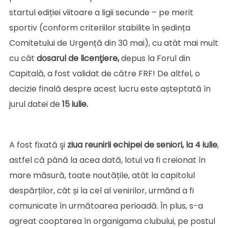
startul ediției viitoare a ligii secunde – pe merit
sportiv (conform criteriilor stabilite în ședința
Comitetului de Urgență din 30 mai), cu atât mai mult
cu cât
dosarul de licenţiere,
depus la Forul din
Capitală, a fost validat de către FRF! De altfel, o
decizie finală despre acest lucru este așteptată în
jurul datei de
15 iulie.
A fost fixată şi
ziua reunirii echipei de seniori, la 4 iulie
,
astfel că până la acea dată, lotul va fi creionat în
mare măsură, toate noutățile, atât la capitolul
despărților, cât și la cel al venirilor, urmând a fi
comunicate în următoarea perioadă. În plus, s-a
agreat cooptarea în organigama clubului, pe postul