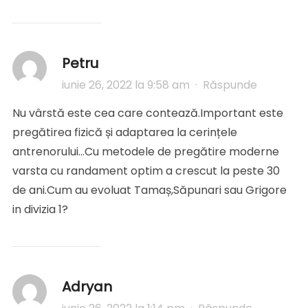
Petru
iunie 26, 2022 la 9:58 am
·
Răspunde
Nu vârstă este cea care contează.Important este
pregătirea fizică și adaptarea la cerințele
antrenorului…Cu metodele de pregătire moderne
varsta cu randament optim a crescut la peste 30
de ani.Cum au evoluat Tamaș,Săpunari sau Grigore
in divizia 1?
Adryan