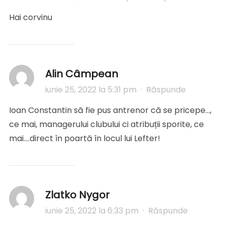
Hai corvinu
Alin Câmpean
iunie 25, 2022 la 5:31 pm
·
Răspunde
Ioan Constantin să fie pus antrenor că se pricepe…,
ce mai, managerului clubului ci atribuții sporite, ce
mai….direct în poartă în locul lui Lefter!
Zlatko Nygor
iunie 25, 2022 la 6:33 pm
·
Răspunde