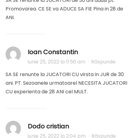
SA SE renunte la JUCATORI de 30 ani adusi pt.
Promovarea. CE SE va ADUCE SA FIE Pina in 28 de
ANI.
Ioan Constantin
iunie 25, 2022 la 11:56 am
·
Răspunde
SA SE renunte la JUCATORI CU virsta in JUR de 30
ani. PT. Sezoanele urmatoarel NECESITA JUCATORI
CU experienta de 28 ANI cel MULT.
Dodo cristian
iunie 25, 2022 la 2:04 pm
·
Răspunde