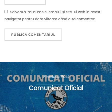
Salvează-mi numele, emailul și site-ul web în acest
navigator pentru data viitoare când o să comentez.
Navigare
în
Previous
Previous Post
articole
Post
Comunicat Oficial