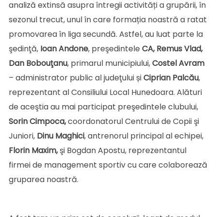
analiză extinsă asupra întregii activități a grupării, în
sezonul trecut, unul în care formația noastră a ratat
promovarea în liga secundă. Astfel, au luat parte la
şedinţă,
Ioan Andone
, preşedintele
CA, Remus Vlad,
Dan Bobouţanu
, primarul municipiului,
Costel Avram
– administrator public al judeţului și
Ciprian Palcău
,
reprezentant al Consiliului Local Hunedoara. Alături
de aceştia au mai participat preşedintele clubului,
Sorin Cimpoca,
coordonatorul Centrului de Copii şi
Juniori,
Dinu Maghici
, antrenorul principal al echipei,
Florin Maxim,
şi Bogdan Apostu, reprezentantul
firmei de management sportiv cu care colaborează
gruparea noastră.