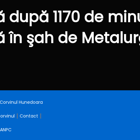
Post
 după 1170 de minu
ă în şah de Metalur
: Corvinul Hunedoara
Corvinul
┃
Contact
┃
ANPC