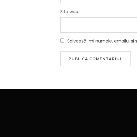
Site web:
Salvează-mi numele, emailul și 
Navigare
în
articole