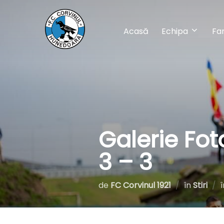
Sari
la
Acasă
Echipa
Fa
conținut
Galerie Fot
3 – 3
de
FC Corvinul 1921
în
Stiri