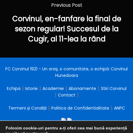
în
Previous
Previous Post
articole
Post
Corvinul, en-fanfare la final de
sezon regular! Succesul de la
Cugir, al 11-lea la rând
FC Corvinul 1921 - Un oraș, o comunitate, o echipă: Corvinul
Hunedoara
Echipa
┃
Istorie
┃
Academie
┃
Abonamente
┃
Stiri Corvinul
┃
Contact
┃
Termeni și Condiții
┃
Politica de Confidentialitate
┃
ANPC
Folosim cookie-uri pentru a-ți oferi cea mai bună experiență