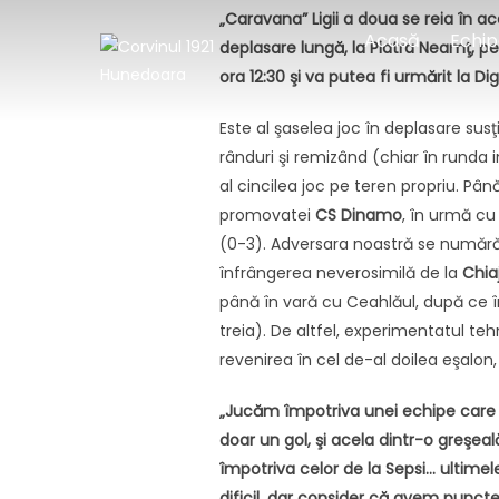
Sari
„Caravana” Ligii a doua se reia în 
Acasă
Echip
la
deplasare lungă, la Piatra Neamţ, p
conținut
ora 12:30 şi va putea fi urmărit la Dig
Este al şaselea joc în deplasare sus
rânduri şi remizând (chiar în runda i
al cincilea joc pe teren propriu. Pâ
promovatei
CS Dinamo
, în urmă cu
(0-3). Adversara noastră se numără 
înfrângerea neverosimilă de la
Chia
până în vară cu Ceahlăul, după ce î
treia). De altfel, experimentatul te
revenirea în cel de-al doilea eşalon,
„Jucăm împotriva unei echipe care a 
doar un gol, şi acela dintr-o greşeal
împotriva celor de la Sepsi… ultim
dificil, dar consider că avem punctel