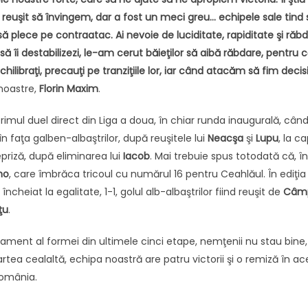
euşit să învingem, dar a fost un meci greu… echipele sale tind să 
ă plece pe contraatac. Ai nevoie de luciditate, rapiditate şi răbd
ă îi destabilizezi, le-am cerut băieţilor să aibă răbdare, pentr
chilibraţi, precauţi pe tranziţiile lor, iar când atacăm să fim decis
 noastre,
Florin Maxim
.
imul duel direct din Liga a doua, în chiar runda inaugurală, cân
 faţa galben-albaştrilor, după reuşitele lui
Neacşa
şi
Lupu
, la c
priză, după eliminarea lui
Iacob
. Mai trebuie spus totodată că, î
no
, care îmbrăca tricoul cu numărul 16 pentru Ceahlăul. În ediţi
cheiat la egalitate, 1-1, golul alb-albaştrilor fiind reuşit de
Câm
ţu
.
lasament al formei din ultimele cinci etape, nemţenii nu stau bine
 partea cealaltă, echipa noastră are patru victorii şi o remiză în a
România.