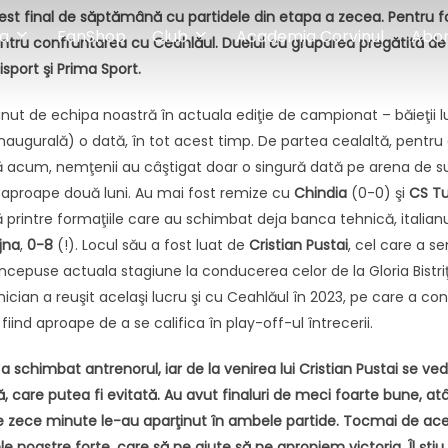
acest final de săptămână cu partidele din etapa a zecea. Pentru
a
FanShop
Club
Academia Corvinul
Abo
entru confruntarea cu Ceahlăul. Duelul cu gruparea pregătită de
isport şi Prima Sport.
ţinut de echipa noastră în actuala ediţie de campionat – băieţii l
naugurală) o dată, în tot acest timp. De partea cealaltă, pentru o
nă acum, nemţenii au câştigat doar o singură dată pe arena de su
 aproape două luni. Au mai fost remize cu
Chindia
(0-0) şi
CS
Tu
printre formaţiile care au schimbat deja banca tehnică, italian
jna
,
0-8
(!). Locul său a fost luat de
Cristian
Pustai
, cel care a s
ncepuse actuala stagiune la conducerea celor de la Gloria Bistri
hnician a reuşit acelaşi lucru şi cu Ceahlăul în 2023, pe care a c
 fiind aproape de a se califica în play-off-ul întrecerii.
schimbat antrenorul, iar de la venirea lui Cristian Pustai se ved
ă, care putea fi evitată. Au avut finaluri de meci foarte bune, atâ
ele zece minute le-au aparţinut în ambele partide. Tocmai de ac
e noastre forte, care să ne ajute să ne apropiem victoria. Îl ştiu