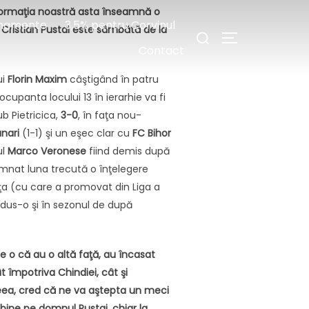
 formaţia noastră asta înseamnă o
Caută
namente
3,5% pentru Corvinul
 Cristian Pustai este sâmbătă de la
COMUTĂ LA BA
după:
Contact
ui
Florin Maxim
câştigând în patru
cupanta locului 13 în ierarhie va fi
b Pietricica,
3-0
, în faţa nou-
nari
(1-1) şi un eşec clar cu
FC Bihor
ul
Marco
Veronese
fiind demis după
emnat luna trecută o înţelegere
ţa (cu care a promovat din Liga a
ondus-o şi în sezonul de după
e o că au o altă faţă, au încasat
t împotriva Chindiei, cât şi
eea, cred că ne va aştepta un meci
 bine pe domnul Pustai, chiar la