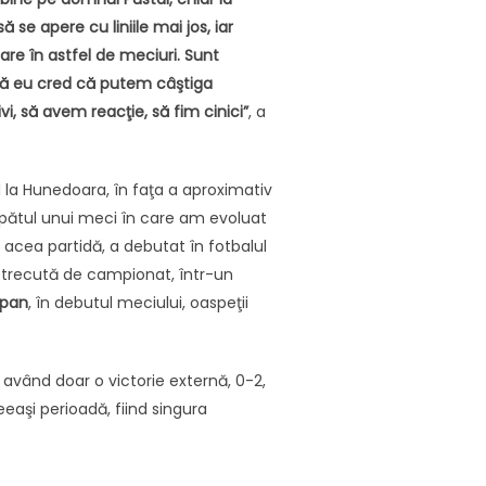
se apere cu liniile mai jos, iar
are în astfel de meciuri. Sunt
u că eu cred că putem câştiga
ivi, să avem reacţie, să fim cinici”
, a
d la Hunedoara, în faţa a aproximativ
apătul unui meci în care am evoluat
n acea partidă, a debutat în fotbalul
a trecută de campionat, într-un
pan
, în debutul meciului, oaspeţii
, având doar o victorie externă, 0-2,
ceeaşi perioadă, fiind singura