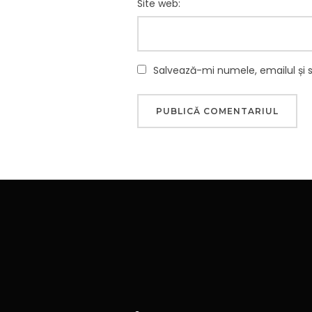
Site web:
Salvează-mi numele, emailul și 
Navigare
în
articole