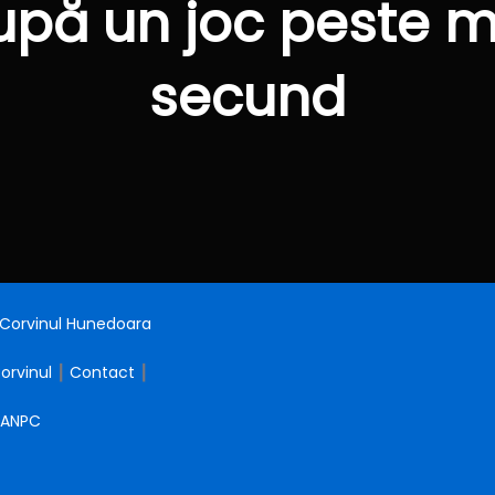
upă un joc peste m
secund
: Corvinul Hunedoara
Corvinul
┃
Contact
┃
ANPC