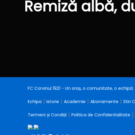
Remiză albă, d
FC Corvinul 1921 - Un oraș, o comunitate, o echipă
Echipa
┃
Istorie
┃
Academie
┃
Abonamente
┃
Stiri 
Termeni și Condiții
┃
Politica de Confidentialitate
┃