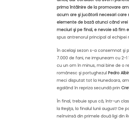
prima întâlnire de la promovare am r
acum are şi jucătorii necesari care s
elemente de bază atunci când vrei s
meciuri şi pe final, e nevoie să fim e
spus antrenorul principal al echipei
În acelaşi sezon s-a consemnat şi pr
7.000 de fani, ne impuneam cu 2-1 în
cu un om în minus, mai bine de o re
românesc şi portughezul
Pedro Albi
meci disputat tot la Hunedoara, am în
egalând în repriza secundă prin
Cre
În final, trebuie spus că, într-un c
la Reşiţa, la finalul lunii august! De
neînvinsă din primele două ligi din 