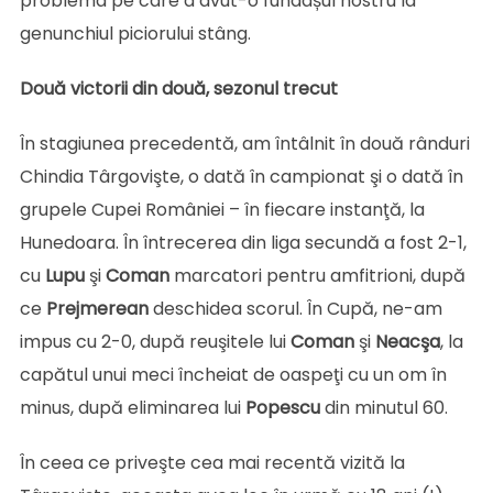
problema pe care a avut-o fundașul nostru la
genunchiul piciorului stâng.
Două victorii din două, sezonul trecut
În stagiunea precedentă, am întâlnit în două rânduri
Chindia Târgovişte, o dată în campionat şi o dată în
grupele Cupei României – în fiecare instanţă, la
Hunedoara. În întrecerea din liga secundă a fost 2-1,
cu
Lupu
şi
Coman
marcatori pentru amfitrioni, după
ce
Prejmerean
deschidea scorul. În Cupă, ne-am
impus cu 2-0, după reuşitele lui
Coman
şi
Neacşa
, la
capătul unui meci încheiat de oaspeţi cu un om în
minus, după eliminarea lui
Popescu
din minutul 60.
În ceea ce priveşte cea mai recentă vizită la