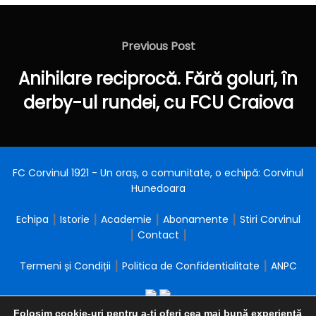
Navigare
în
Previous
Previous Post
articole
Post
Anihilare reciprocă. Fără goluri, în
derby-ul rundei, cu FCU Craiova
FC Corvinul 1921 - Un oraș, o comunitate, o echipă: Corvinul
Hunedoara
Echipa
┃
Istorie
┃
Academie
┃
Abonamente
┃
Stiri Corvinul
┃
Contact
┃
Termeni și Condiții
┃
Politica de Confidentialitate
┃
ANPC
Folosim cookie-uri pentru a-ți oferi cea mai bună experiență