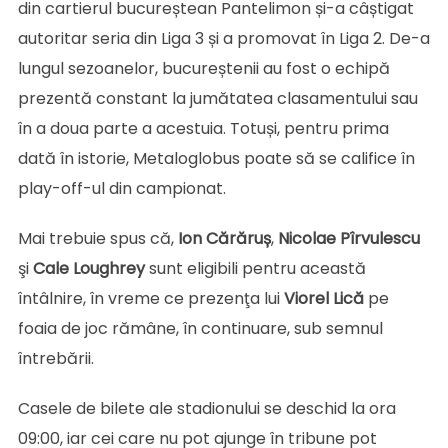
din cartierul bucureștean Pantelimon și-a câștigat
autoritar seria din Liga 3 și a promovat în Liga 2. De-a
lungul sezoanelor, bucureștenii au fost o echipă
prezentă constant la jumătatea clasamentului sau
în a doua parte a acestuia. Totuși, pentru prima
dată în istorie, Metaloglobus poate să se califice în
play-off-ul din campionat.
Mai trebuie spus că,
Ion Cărăruș
,
Nicolae Pîrvulescu
şi
Cale
Loughrey
sunt eligibili pentru această
întâlnire, în vreme ce prezenţa lui
Viorel
Lică
pe
foaia de joc rămâne, în continuare, sub semnul
întrebării.
Casele de bilete ale stadionului se deschid la ora
09:00, iar cei care nu pot ajunge în tribune pot