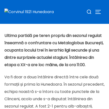
Revelaţia actualei stagiuni vine, în premieră, la
Sari
Caută
Hunedoara
la
COMUT
după:
Publicat
conținut
de
Sav Claudiu
în
Stiri
în
martie 7, 2025
pe
Ultima partidă pe teren propriu din sezonul regulat
înseamnă o confruntare cu Metaloglobus București,
ocupanta locului trei în ierarhia ligii secunde și una
dintre surprizele actualei stagiuni. Întâlnirea din
etapa a XX-a are loc mâine, de la ora 11:00.
Va fi doar a doua întâlnire directă între cele două
formații și prima la Hunedoara. În sezonul precedent,
echipa noastră s-a întors cu toate punctele de la
Clinceni, acolo unde s-a disputat întâlnirea din
sezonul regulat. A fost 2-1 pentru alb-albaștrii,