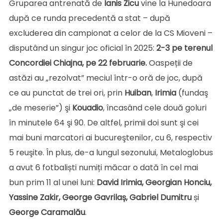
Gruparea antrenată de
Ianis Zicu
vine la Hunedoara
după ce runda precedentă a stat – după
excluderea din campionat a celor de la CS Mioveni –
disputând un singur joc oficial în 2025:
2-3 pe terenul
Concordiei Chiajna, pe 22 februarie.
Oaspeții de
astăzi au „rezolvat” meciul într-o oră de joc, după
ce au punctat de trei ori, prin
Huiban
,
Irimia
(fundaş
„de meserie”) şi
Kouadio
, încasând cele două goluri
în minutele 64 şi 90. De altfel, primii doi sunt şi cei
mai buni marcatori ai bucureştenilor, cu 6, respectiv
5 reuşite. În plus, de-a lungul sezonului, Metaloglobus
a avut 6 fotbaliști numiți măcar o dată în cel mai
bun prim 11 al unei luni:
David Irimia, Georgian Honciu,
Yassine Zakir, George Gavrilaș, Gabriel Dumitru
și
George Caramalău
.