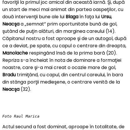
favoriţii la primul joc amical din această iarnă. Şi, după
un start de meci mai animat din partea oaspeţilor, cu
două intervenţii bune ale lui
Blaga
în faţa lui
Ursu
,
Neacşa
a „semnat” prim oportunitate bună de gol,
şutând de puţin alături, din marginea careului (14).
Căpitanul nostru a fost aproape şi de un autogol, după
ce a deviat, pe spate, cu capul o centrare din dreapta,
Manolache
respingând însă de la prima bară (20).
Repriza s-a încheiat în nota de dominare a formaţiei
noastre, care şi-a mai creat o ocazie mare de gol,
Bradu
trimiţând, cu capul, din centrul careului, în bara
din stânga porţii medieşene, o centrare venită de la
Neacşa
(32).
Foto Raul Marica
Actul secund a fost dominat, aproape în totalitate, de