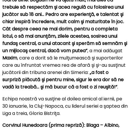
trebuie să respectăm şi acea regulă cu folosirea unui
jucător sub 18 ani… Pedro are experienţă, e talentat şi
chiar inspiră încredere, mult calm şi maturitate în joc.
Cât despre ceea ne mai dorim, pentru a completa
lotul, o să mai anunţăm, zilele acestea, sosirea unui
fundaş central, a unui atacant şi sperăm să semnăm şi
un mijlocaş central, dacă vom putea”
, a mai adăugat
Maxim
, care a dorit să le mulţumească şi suporterilor
care au înfruntat vremea rea de afară şi şi-au susţinut
jucătorii din tribuna arenei din Simeria:
„a fost o
surpriză plăcută şi pentru mine, sigur le era dor să ne
vadă la treabă… şi mă bucur că a fost o zi reuşită!”
.
Echipa noastră va susţine al doilea amical al iernii, pe
30 ianuarie, la Cluj-Napoca, cu liderul seriei a şaptea din
Liga a treia, Gloria Bistriţa.
Corvinul Hunedoara (prima repriză): Blaga – Albino,