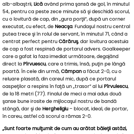
alb-albaştrii,
Lică
având prima şansă de gol, în minutul
54, pentru ca peste zece minute să şi deschidă scorul,
cu o lovitură de cap, din „gura porţii”, după un corner
executat, cu efect, de
Neacşa
. Fundaşul nostru central
putea trece şi în rolul de servant, în minutul 71, când a
centrat perfect pentru
Cărăruş
, dar lovitura acestuia
de cap a fost respinsă de portarul advers. Goalkeeper
care a gafat la faza imediat următoare, degajând
direct la
Pîrvuescu
, care a trimis, însă, puţin pe lângă
poartă. În cele din urmă,
Câmpan
a făcut 2-0, cu o
reluare plasată, din careul mic, după ce portarul
oaspeţilor a respins în faţă un „trasor” al lui
Pîrvulescu
,
de la 18 metri (77). Finalul de meci a mai adus două
şanse bune irosite de mijlocaşul nostru de bandă
stângă, dar şi de
Hergheligiu
– blocat, ideal, de portar,
în careu, astfel că scorul a rămas 2-0.
„Sunt foarte mulţumit de cum au arătat băieţii astăzi,