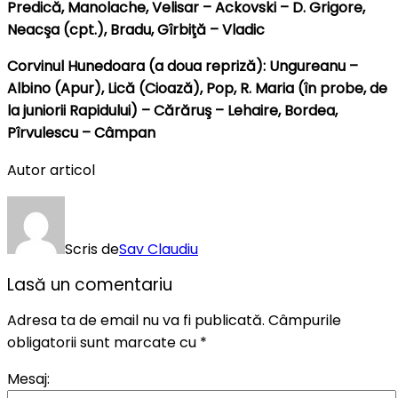
Predică, Manolache, Velisar – Ackovski – D. Grigore,
Neacşa (cpt.), Bradu, Gîrbiţă – Vladic
Corvinul Hunedoara (a doua repriză): Ungureanu –
Albino (Apur), Lică (Cioază), Pop, R. Maria (în probe, de
la juniorii Rapidului) – Cărăruş – Lehaire, Bordea,
Pîrvulescu – Câmpan
Autor articol
Scris de
Sav Claudiu
Lasă un comentariu
Adresa ta de email nu va fi publicată.
Câmpurile
obligatorii sunt marcate cu
*
Mesaj: