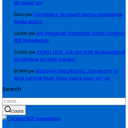
din acest an!
Doru
pe
Corviniştii s-au reunit pentru pregătirea
noului sezon!
Lucian
pe
Am inaugurat magazinul oficial Corvinul
1921 Hunedoara!
Costin
pe
VIOREL LICĂ: „Ce-am trăit la Hunedoara
va rămâne cu mine mereu!”
SORIN
pe
BOGDAN UNGUREANU: „Corvinul m-a
dorit cel mai mult! Ţinta mea e play-off-ul!
Search
Caută
după:
Caută
Sari
la