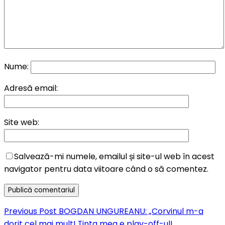
Nume:
Adresă email:
Site web:
Salvează-mi numele, emailul și site-ul web în acest
navigator pentru data viitoare când o să comentez.
Navigare
Previous
Previous Post
BOGDAN UNGUREANU: „Corvinul m-a
în
Post
dorit cel mai mult! Ţinta mea e play-off-ul!