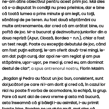
ne-am atins obiectivul pentru acest prim joc. Mai ales
că s-a disputat în condiţii nu prea prielnice, dar e bine
că toată lumea a prins minute şi am ieşit, cu toţii,
sănătoşi de pe teren. Au fost două săptămâni cu
multe antrenamente, dar cred că am arătat bine, cu
poftă de joc. M-a bucurat şi dezinvoltura juniorilor din a
doua repriză (Apur, Cioază, Bordea – n.n.), chiar a fost
un test reuşit. Poate cu excepţia debutului de joc, când
am fost puţin ezitanţi, le-am oferit două-trei mingi, le-
am dat puţin curaj, dar apoi ne-am reglat şi am pus
stăpânire, uşor-uşor, pe meci şi, cred eu, am dominat
destul de clar”
, a spus antrenorul nostru,
Florin
Maxim
.
„Bogdan şi Pedro au făcut un joc bun, consistent, sunt
doi jucători pe care ni i-am dorit şi cred că, în cazul lor
nici nu poate fi vorba de acomodare, la echipă, la grup.
Pare că sunt aici de ceva vreme şi asta mă bucură,
asta înseamnă că şi băieţii i-au asimilat, i-au primit
foarte bine. Bogdan ne va ajuta mult, mai ales că