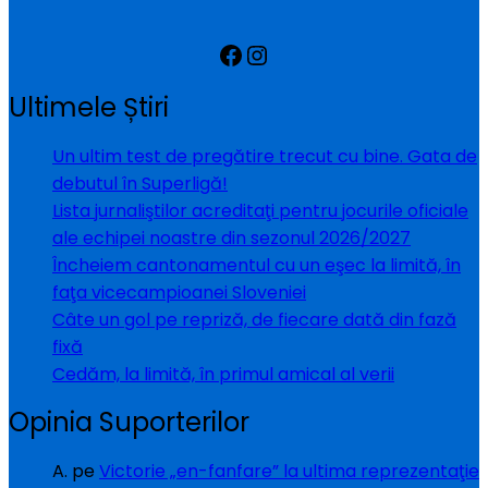
Facebook
Instagram
Ultimele Știri
Un ultim test de pregătire trecut cu bine. Gata de
debutul în Superligă!
Lista jurnaliştilor acreditaţi pentru jocurile oficiale
ale echipei noastre din sezonul 2026/2027
Încheiem cantonamentul cu un eşec la limită, în
faţa vicecampioanei Sloveniei
Câte un gol pe repriză, de fiecare dată din fază
fixă
Cedăm, la limită, în primul amical al verii
Opinia Suporterilor
A.
pe
Victorie „en-fanfare” la ultima reprezentaţie