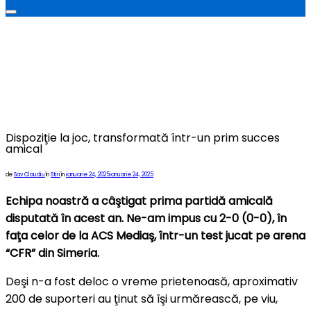
Comută
la
bara
laterală
și
la
navigare
Dispoziţie la joc, transformată într-un prim succes
amical
Publicat
de
Sav Claudiu
în
Stiri
în
ianuarie 24, 2025
ianuarie 24, 2025
pe
Echipa noastră a câştigat prima partidă amicală
disputată în acest an. Ne-am impus cu 2-0 (0-0), în
faţa celor de la ACS Mediaş, într-un test jucat pe arena
“CFR” din Simeria.
Deşi n-a fost deloc o vreme prietenoasă, aproximativ
200 de suporteri au ţinut să îşi urmărească, pe viu,