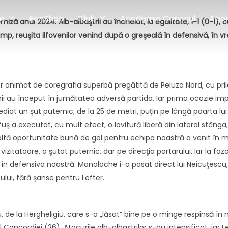
a
FanShop
Club
Academia Corvinul
Abo
iză anul 2024. Alb-albaştrii au încheiat, la egalitate, 1-1 (0-1),
mp, reuşita ilfovenilor venind după o greşeală în defensivă, în vr
nimat de coregrafia superbă pregătită de Peluza Nord, cu prileju
nii au început în jumătatea adversă partida. Iar prima ocazie imp
iat un şut puternic, de la 25 de metri, puţin pe lângă poarta lui F
a executat, cu mult efect, o lovitură liberă din lateral stânga, 
ltă oportunitate bună de gol pentru echipa noastră a venit în min
vizitatoare, a şutat puternic, dar pe direcţia portarului. Iar la fa
n defensiva noastră: Manolache i-a pasat direct lui Neicuţescu, ac
ului, fără şanse pentru Lefter.
 de la Hergheligiu, care s-a „lăsat” bine pe o minge respinsă în m
l Concordiei (26). Atacurile alb-albaştrilor s-au intensificat, iar