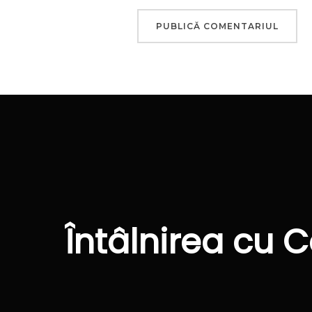
Navigare
în
articole
Întâlnirea cu 