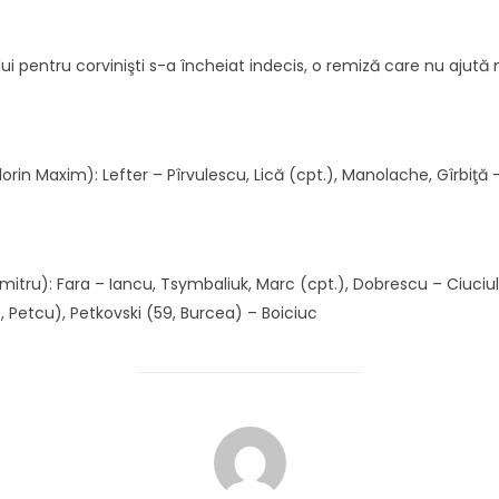
ui pentru corvinişti s-a încheiat indecis, o remiză care nu ajută 
rin Maxim): Lefter – Pîrvulescu, Lică (cpt.), Manolache, Gîrbiţă –
itru): Fara – Iancu, Tsymbaliuk, Marc (cpt.), Dobrescu – Ciuciul
, Petcu), Petkovski (59, Burcea) – Boiciuc
AUTOR ARTICOL