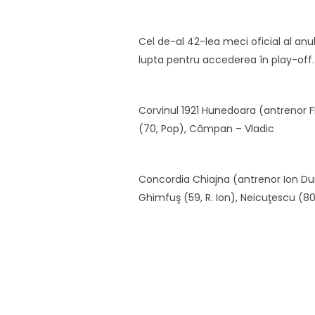
Cel de-al 42-lea meci oficial al anul
lupta pentru accederea în play-off.
Corvinul 1921 Hunedoara (antrenor Flo
(70, Pop), Câmpan – Vladic
Concordia Chiajna (antrenor Ion Dum
Ghimfuş (59, R. Ion), Neicuţescu (80