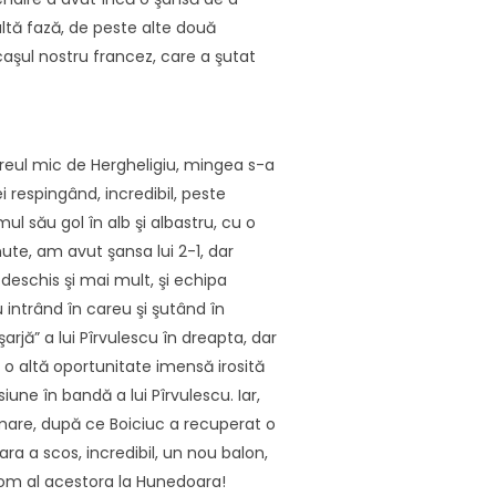
 altă fază, de peste alte două
caşul nostru francez, care a şutat
reul mic de Hergheligiu, mingea s-a
i respingând, incredibil, peste
ul său gol în alb şi albastru, cu o
ute, am avut şansa lui 2-1, dar
a deschis şi mai mult, şi echipa
intrând în careu şi şutând în
rjă” a lui Pîrvulescu în dreapta, dar
i o altă oportunitate imensă irosită
une în bandă a lui Pîrvulescu. Iar,
 mare, după ce Boiciuc a recuperat o
ra a scos, incredibil, un nou balon,
n om al acestora la Hunedoara!