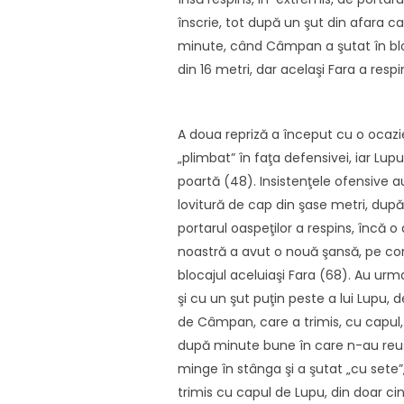
înscrie, tot după un şut din afara ca
minute, când Câmpan a şutat în bloca
din 16 metri, dar acelaşi Fara a res
A doua repriză a început cu o ocaz
„plimbat” în faţa defensivei, iar Lup
poartă (48). Insistenţele ofensive au
lovitură de cap din şase metri, după
portarul oaspeţilor a respins, încă o 
noastră a avut o nouă şansă, pe con
blocajul aceluiaşi Fara (68). Au urm
şi cu un şut puţin peste a lui Lupu,
de Câmpan, care a trimis, cu capul, m
după minute bune în care n-au reuşi
minge în stânga şi a şutat „cu sete”,
trimis cu capul de Lupu, din doar ci