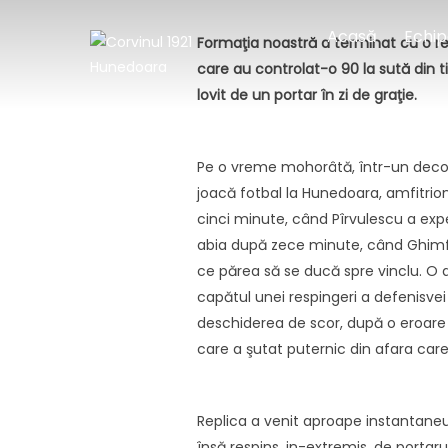
Sari
Acasă
Echip
la
Formaţia noastră a terminat cu o rem
conținut
care au controlat-o 90 la sută din ti
lovit de un portar în zi de graţie.
Pe o vreme mohorâtă, într-un decor a
joacă fotbal la Hunedoara, amfitrio
cinci minute, când Pîrvulescu a exped
abia după zece minute, când Ghimfuş 
ce părea să se ducă spre vinclu. O a
capătul unei respingeri a defenisvei 
deschiderea de scor, după o eroare î
care a şutat puternic din afara care
Replica a venit aproape instantaneu,
însă respins, in-extremis, de portaru