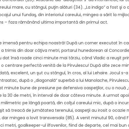
reului mare, cu stângul, puţin alături (34). „La indigo” a fost şi o
jul unui fundaş, din interioriul careului, mingea a sărit la mijlo
pins – faza rămânând ultima importantă din primul act.
ie imensă pentru echipa noastră! După un corner executat în ca
u a trimis din doar câţiva metri, portarul hunedorean al Concordie
 dat însă roade cinci minute mai târziu, când Vladic a reuşit prim
 o centrare perfectă venită de la Pîrvulescu! După alte zece min
dată, excelent, un şut cu stângul, în cros, al lui Lehaire. Jocul s-
traatac, după o „diagonală” superbă a lui Manolache, Pîrvulescu 
at minute bune de presiune pe defensiva oaspeţilor, cu o nouă „şa
 de la 30 de metri, în interval de doar câteva minute. A urmat apo
ilimetric pe lângă poartă, din colţul careului mic, după o incursi
t să treacă de jumătatea terenului, oaspeţii au irosit o ocazie
 dar mingea a lovit transversala (85). A venit minutul 90, când Fa
nci metri, goalkeeper-ul ilfovenilor, fiind de departe, cel mai bu