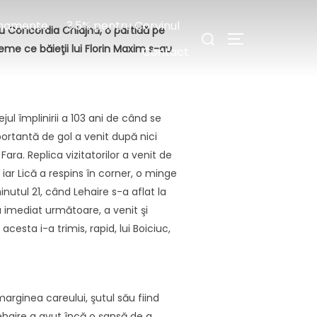
Caută
namente
3,5% pentru Corvinul
 cu Concordia Chiajna, o partidă pe
COMUTĂ LA BA
după:
eme ce băieţii lui Florin Maxim s-au
Contact
l împlinirii a 103 ani de când se
ortantă de gol a venit după nici
ara. Replica vizitatorilor a venit de
iar Lică a respins în corner, o minge
utul 21, când Lehaire s-a aflat la
za imediat următoare, a venit şi
esta i-a trimis, rapid, lui Boiciuc,
arginea careului, şutul său fiind
 Lehaire a avut încă o şansă de a