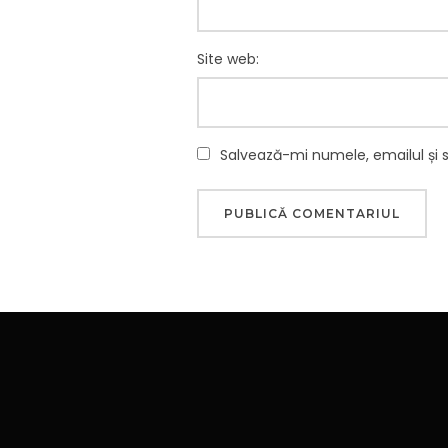
Site web:
Salvează-mi numele, emailul și 
Navigare
în
articole