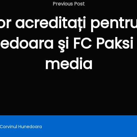
Previous
Previous Post
Post
ilor acreditați pentr
edoara şi FC Paksi
media
: Corvinul Hunedoara