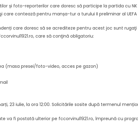
iștilor și foto-reporterilor care doresc să participe la partida cu N
0 şi care contează pentru manșa-tur a turului II preliminar al UEF
ependenți care doresc să se acrediteze pentru acest joc sunt rugaţi 
rvinul1921.ro, care să conţină obligatoriu:
rea (masa presei/foto-video, acces pe gazon)
mail
i, 23 iulie, la ora 12:00. Solicitările sosite după termenul mențion
te va fi postată ulterior pe fccorvinul1921.ro, împreună cu progra