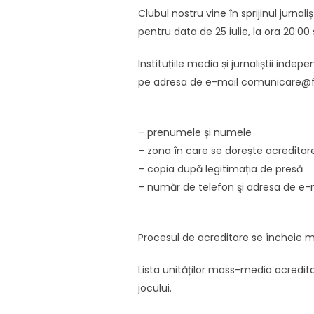
Clubul nostru vine în sprijinul jurnal
pentru data de 25 iulie, la ora 20:0
Instituțiile media și jurnaliștii ind
pe adresa de e-mail comunicare@fcco
– prenumele și numele
– zona în care se dorește acredita
– copia după legitimația de presă
– număr de telefon şi adresa de e-
Procesul de acreditare se încheie marț
Lista unităților mass-media acredita
jocului.