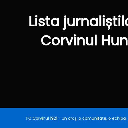
Lista jurnalișt
Corvinul Hun
FC Corvinul 1921 - Un oraș, o comunitate, o echipă