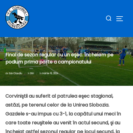
Sari
la
Caută
COMUT
conținut
după:
Final de sezon regular cu un eşec. Încheiem pe
podium prima parte a campionatului
Publicat
de
Sav Claudiu
în
Stiri
în
martie 16, 2024
pe
Corviniştii au suferit al patrulea eşec stagional,
astăzi, pe terenul celor de la Unirea Slobozia.
Gazdele s-au impus cu 3-1, la capătul unui meci în
care toate reuşitele au venit în actul secund, şi au
încheiat astfel sezonul regular pe locul secund, la