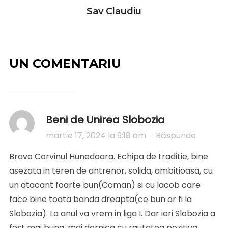
Sav Claudiu
UN COMENTARIU
Beni de Unirea Slobozia
martie 17, 2024 la 9:18 am
·
Răspunde
Bravo Corvinul Hunedoara. Echipa de traditie, bine
asezata in teren de antrenor, solida, ambitioasa, cu
un atacant foarte bun(Coman) si cu Iacob care
face bine toata banda dreapta(ce bun ar fi la
Slobozia). La anul va vrem in liga I. Dar ieri Slobozia a
fost mai buna, mai dornica cu rautatea pozitiva.