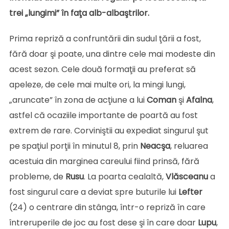
trei „lungimi” în faţa alb-albaştrilor.
Prima repriză a confruntării din sudul ţării a fost,
fără doar şi poate, una dintre cele mai modeste din
acest sezon. Cele două formaţii au preferat să
apeleze, de cele mai multe ori, la mingi lungi,
„aruncate” în zona de acţiune a lui
Coman
şi
Afalna
,
astfel că ocaziile importante de poartă au fost
extrem de rare. Corviniştii au expediat singurul şut
pe spaţiul porţii în minutul 8, prin
Neacşa
, reluarea
acestuia din marginea careului fiind prinsă, fără
probleme, de
Rusu
. La poarta cealaltă,
Vlăsceanu
a
fost singurul care a deviat spre buturile lui
Lefter
(24) o centrare din stânga, într-o repriză în care
întreruperile de joc au fost dese şi în care doar
Lupu
,