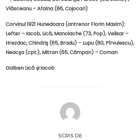
Vlăsceanu – Afalna (86, Cojocari)
Corvinul 1921 Hunedoara (antrenor Florin Maxim):
Lefter – Iacob, Lică, Manolache (73, Pop), Velisar –
Hrezdac, Chindriş (65, Bradu) – Lupu (80, Pîrvulescu),
Neacşa (cpt.), Mitran (65, Câmpan) – Coman
Galben Lică și iacob
AUTOR ARTICOL
SCRIS DE