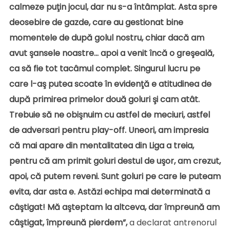
calmeze puţin jocul, dar nu s-a întâmplat. Asta spre
deosebire de gazde, care au gestionat bine
momentele de după golul nostru, chiar dacă am
avut şansele noastre… apoi a venit încă o greşeală,
ca să fie tot tacâmul complet. Singurul lucru pe
care l-aş putea scoate în evidenţă e atitudinea de
după primirea primelor două goluri şi cam atât.
Trebuie să ne obişnuim cu astfel de meciuri, astfel
de adversari pentru play-off. Uneori, am impresia
că mai apare din mentalitatea din Liga a treia,
pentru că am primit goluri destul de uşor, am crezut,
apoi, că putem reveni. Sunt goluri pe care le puteam
evita, dar asta e. Astăzi echipa mai determinată a
câştigat! Mă aşteptam la altceva, dar împreună am
câştigat, împreună pierdem”,
a declarat antrenorul