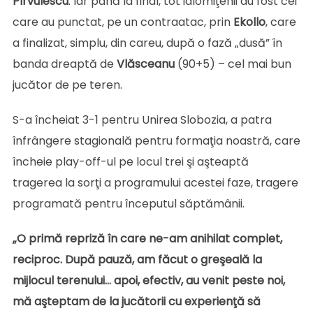
Pîrvulescu
. Iar până la final, tot ialomiţenii au fost cei
care au punctat, pe un contraatac, prin
Ekollo
, care
a finalizat, simplu, din careu, după o fază „dusă” în
banda dreaptă de
Vlăsceanu
(90+5) – cel mai bun
jucător de pe teren.
S-a încheiat 3-1 pentru Unirea Slobozia, a patra
înfrângere stagională pentru formaţia noastră, care
încheie play-off-ul pe locul trei şi aşteaptă
tragerea la sorţi a programului acestei faze, tragere
programată pentru începutul săptămânii.
„O primă repriză în care ne-am anihilat complet,
reciproc. După pauză, am făcut o greşeală la
mijlocul terenului… apoi, efectiv, au venit peste noi,
mă aşteptam de la jucătorii cu experienţă să