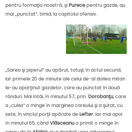
pentru formaţia noastră, şi
Purece
pentru gazde, au
mai „punctat”, timid, la capitolul ofensiv.
„Sarea şi piperul” au apărut, totuşi, în actul secund,
iar primele 20 de minute ale celui de-al doilea mitan
le-au aparţinut gazdelor, care au punctat în două
rânduri. Mai întâi, în minutul 57, prin
Dorobanţu
, care
a „cules” o minge în marginea careului şi a şutat, cu
sete, în vinclul porţii apărate de
Lefter
. Iar mai apoi
în minutul 65, când
Vlăsceanu
a primit o minge în
careu de la
Afalna
, şi-a depăşit uşor adversarul