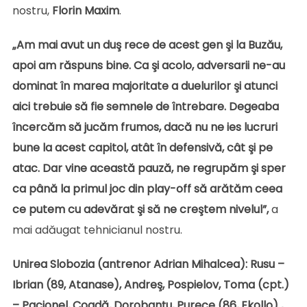
nostru,
Florin
Maxim
.
„Am mai avut un duş rece de acest gen şi la Buzău,
apoi am răspuns bine. Ca şi acolo, adversarii ne-au
dominat în marea majoritate a duelurilor şi atunci
aici trebuie să fie semnele de întrebare. Degeaba
încercăm să jucăm frumos, dacă nu ne ies lucruri
bune la acest capitol, atât în defensivă, cât şi pe
atac. Dar vine această pauză, ne regrupăm şi sper
ca până la primul joc din play-off să arătăm ceea
ce putem cu adevărat şi să ne creştem nivelul”,
a
mai adăugat tehnicianul nostru.
Unirea Slobozia (antrenor Adrian Mihalcea): Rusu –
Ibrian (89, Atanase), Andreş, Pospielov, Toma (cpt.)
– Pacionel, Coadă, Dorobanţu, Purece (86, Ekollo) ,