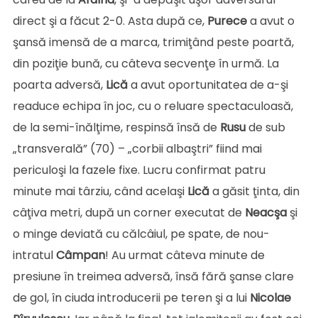
direct şi a făcut 2-0. Asta după ce,
Purece
a avut o
şansă imensă de a marca, trimiţând peste poartă,
din poziţie bună, cu câteva secvenţe în urmă. La
poarta adversă,
Lică
a avut oportunitatea de a-şi
readuce echipa în joc, cu o reluare spectaculoasă,
de la semi-înălţime, respinsă însă de
Rusu
de sub
„transverală” (70) – „corbii albaştri” fiind mai
periculoşi la fazele fixe. Lucru confirmat patru
minute mai târziu, când acelaşi
Lică
a găsit ţinta, din
câţiva metri, după un corner executat de
Neacşa
şi
o minge deviată cu călcâiul, pe spate, de nou-
intratul
Câmpan
! Au urmat câteva minute de
presiune în treimea adversă, însă fără şanse clare
de gol, în ciuda introducerii pe teren şi a lui
Nicolae