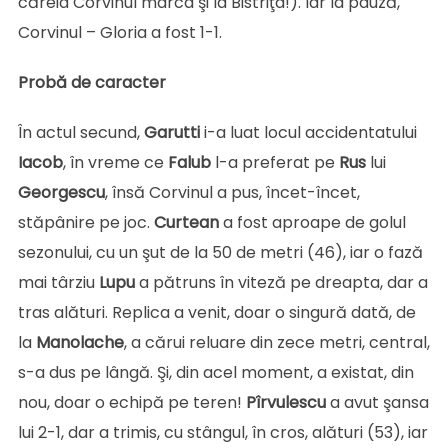
căreia Corvinul marca şi la Bistriţa!). Iar la pauză,
Corvinul – Gloria a fost 1-1.
Probă de caracter
În actul secund,
Garutti
i-a luat locul accidentatului
Iacob
, în vreme ce
Falub
l-a preferat pe
Rus
lui
Georgescu
, însă Corvinul a pus, încet-încet,
stăpânire pe joc.
Curtean
a fost aproape de golul
sezonului, cu un şut de la 50 de metri (46), iar o fază
mai târziu
Lupu
a pătruns în viteză pe dreapta, dar a
tras alături. Replica a venit, doar o singură dată, de
la
Manolache
, a cărui reluare din zece metri, central,
s-a dus pe lângă. Şi, din acel moment, a existat, din
nou, doar o echipă pe teren!
Pîrvulescu
a avut şansa
lui 2-1, dar a trimis, cu stângul, în cros, alături (53), iar