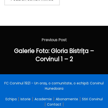
Navigare
în
Previous
Previous Post
articole
Post
Galerie Foto: Gloria Bistrița –
Corvinul 1 – 2
FC Corvinul 1921 - Un oraș, o comunitate, o echipă: Corvinul
Hunedoara
Echipa
┃
Istorie
┃
Academie
┃
Abonamente
┃
Stiri Corvinul
┃
Contact
┃