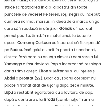
Adrian
Falub
, asta deşi oaspeţii au venit hotărâţi să
strice sărbătoarea în alb-albastru, din toate
punctele de vedere! Pe teren, roş-negrii au început,
cum era normal, mai sus, în ideea de a marca un gol
care să îi readucă în cărţi, iar
Gondiu
a încercat,
primul poarta, timid, în minutul cinci. La buturile
opuse,
Coman
şi
Curtean
au încercat să îl surprindă
pe
Bodea
, însă golul a venit în poarta Hunedoarei,
dintr-o fază care nu anunţa nimic! O centrare a lui
Yameogo
a fost deviată,
Pop
a încercat să respingă
dar a trimis greşit,
Elton
şi
Lefter
nu s-au înţeles şi
Abdul
a profitat (22). Doar că „zborul corbilor” nu
poate fi frânat atât de uşor şi după zece minute,
Lupu
a restabilit egalitatea, cu o lovitură de cap,
după o centrare a lui
Bradu
(combinaţie în urma