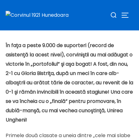
Corvinul, la maximum! „Echipa revanşei”, tot mai
Sari
Caută
aproape de revenirea în Liga a doua!
la
COMUT
după:
Publicat
conținut
de
Sav Claudiu
în
Stiri
în
mai 27, 2023
pe
În faţa a peste 9.000 de suporteri (record de
asistenţă la acest nivel), corviniştii au mai adăugat o
victorie în „portofoliul” şi aşa bogat! A fost, din nou,
2-1 cu Gloria Bistriţa, după un meci în care alb-
albaştrii au arătat tărie de caracter, au revenit de la
0-1 şi rămân invincibili în această stagiune! Una care
se va încheia cu o „finală” pentru promovare, în
dublă-manşă, cu mai vechea cunoştinţă, Unirea
Ungheni!
Primele două clasate a uneia dintre „cele mai slabe