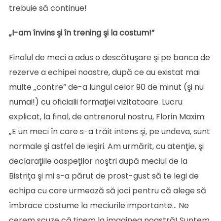
trebuie să continue!
„I-am învins şi în trening şi la costum!”
Finalul de meci a adus o descătuşare şi pe banca de
rezerve a echipei noastre, după ce au existat mai
multe „contre” de-a lungul celor 90 de minut (şi nu
numai!) cu oficialii formaţiei vizitatoare. Lucru
explicat, la final, de antrenorul nostru, Florin Maxim:
„E un meci în care s-a trăit intens şi, pe undeva, sunt
normale şi astfel de ieşiri. Am urmărit, cu atenţie, şi
declaraţiile oaspeţilor noştri după meciul de la
Bistriţa şi mi s-a părut de prost-gust să te legi de
echipa cu care urmează să joci pentru că alege să
îmbrace costume la meciurile importante… Ne
cerem scuze că ţinem la imaginea noastră! Suntem