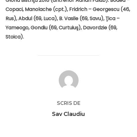
Gloria Bistriţa 2018 (antrenor Adrian Falub): Bodea –
Copaci, Manolache (cpt.), Fridrich – Georgescu (46,
Rus), Abdul (69, Luca), B. Vasile (69, Savu), Ţica –
Yameogo, Gondiu (69, Curtuiuş), Davordzie (69,
Stoica).
AUTOR ARTICOL
SCRIS DE
Sav Claudiu