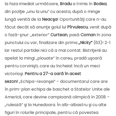
la faza imediat următoare,
Bradu
a trimis în
Bodea
,
din poziţie „unu la unu” cu acesta, după o minge
lungă venită de la
Neacşa
! Oportunităţi care n-au
făcut decât să anunţe golul lui
Pîrvulescu
, venit după
o fază-şnur: „exterior”
Curtean
, pasă
Coman
în zona
punctului cu var, finalizare din prima
„Nicky”
(63)! 2-1
iar restul partidei nici că a mai contat. Bistriţenii au
apelat la mingi „plouate” în careu, pradă uşoară
pentru corvinişti, care au încheiat încă un meci
victorioşi.
Pentru a 27-a oară în acest
sezon!
„Echipa-revanşei” – documentarul care are
în prim-plan echipa de baschet a Statelor Unite ale
Americii, care devine campioană olimpică în 2008 –
„rulează” şi la Hunedoara. În alb-albastru şi cu alte
figuri în rolurile principale, pentru că povestea