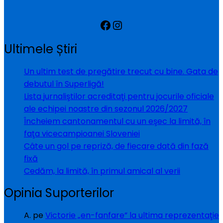
Facebook
Instagram
Ultimele Știri
Un ultim test de pregătire trecut cu bine. Gata de
debutul în Superligă!
Lista jurnaliştilor acreditaţi pentru jocurile oficiale
ale echipei noastre din sezonul 2026/2027
Încheiem cantonamentul cu un eşec la limită, în
faţa vicecampioanei Sloveniei
Câte un gol pe repriză, de fiecare dată din fază
fixă
Cedăm, la limită, în primul amical al verii
Opinia Suporterilor
A.
pe
Victorie „en-fanfare” la ultima reprezentaţie