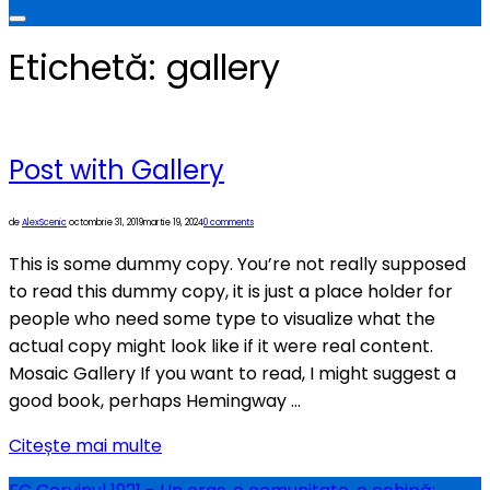
Comută
la
Etichetă:
gallery
bara
laterală
și
la
navigare
Post with Gallery
Publicat
de
Alex
Scenic
octombrie 31, 2019
martie 19, 2024
0 comments
pe
This is some dummy copy. You’re not really supposed
to read this dummy copy, it is just a place holder for
people who need some type to visualize what the
actual copy might look like if it were real content.
Mosaic Gallery If you want to read, I might suggest a
good book, perhaps Hemingway …
„Post
Citește mai multe
with