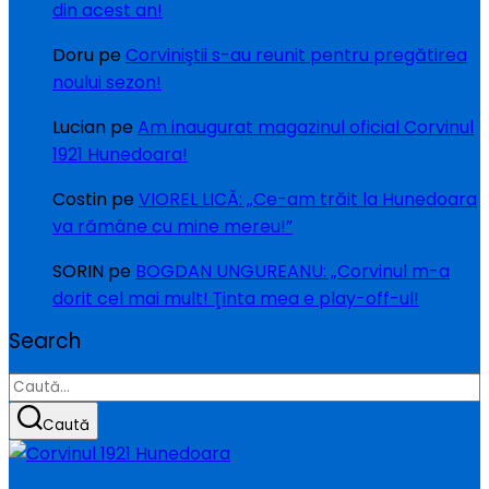
din acest an!
Doru
pe
Corviniştii s-au reunit pentru pregătirea
noului sezon!
Lucian
pe
Am inaugurat magazinul oficial Corvinul
1921 Hunedoara!
Costin
pe
VIOREL LICĂ: „Ce-am trăit la Hunedoara
va rămâne cu mine mereu!”
SORIN
pe
BOGDAN UNGUREANU: „Corvinul m-a
dorit cel mai mult! Ţinta mea e play-off-ul!
Search
Caută
după:
Caută
Sari
la