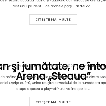
n acest sezon. Goodlad, Albino şi Pădurariu au marcat pe arena „St
fost unul prudent – de ambele părţi – astfel că …
„DEMONSTRAŢIE DE 
CITEȘTE MAI MULTE
n şi jumătate, ne în
Publicat
de
Sav Claudiu
Stiri
aprilie 24, 2026
0 comments
Arena „Steaua”
pe
lui de mâine din Ghencea, de la precedentul duel direct dintre Steau
el Oprița cu 1-0, unica reușită a meciului de la Hunedoara aparț
etapa a șasea a play-off-ului va începe la …
„DUPĂ UN AN ŞI JU
CITEȘTE MAI MULTE