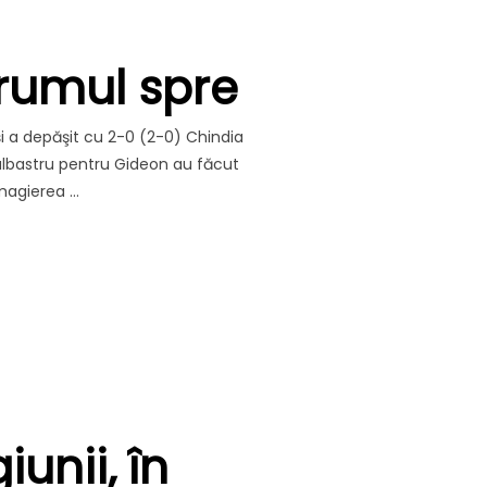
drumul spre
i a depăşit cu 2-0 (2-0) Chindia
-albastru pentru Gideon au făcut
magierea …
E IMPORTANTE, ÎN DRUMUL SPRE PROMOVARE!”
unii, în