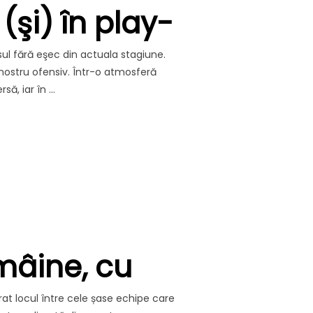
(şi) în play-
ul fără eşec din actuala stagiune.
 nostru ofensiv. Într-o atmosferă
să, iar în …
! PAS CU DREPTUL (ŞI) ÎN PLAY-OFF!”
mâine, cu
at locul între cele șase echipe care