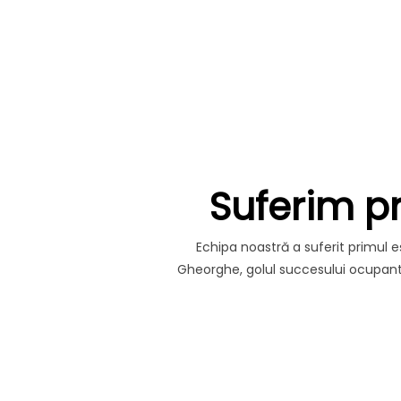
Suferim p
Echipa noastră a suferit primul e
Gheorghe, golul succesului ocupantei