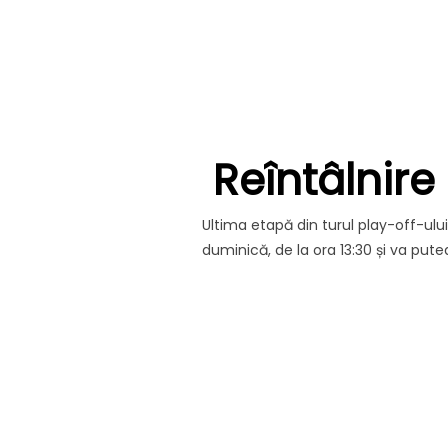
Reîntâlnire
Ultima etapă din turul play-off-ulu
duminică, de la ora 13:30 și va pute