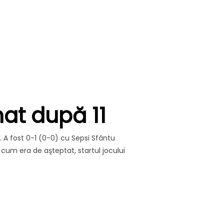
Ă” DIN PLAY-OFF, ÎN ZIUA DESPĂRŢIRII DE „IL LUCE””
at după 11
. A fost 0-1 (0-0) cu Sepsi Sfântu
 cum era de aşteptat, startul jocului
ŞEC ÎN CAMPIONAT DUPĂ 11 LUNI!”