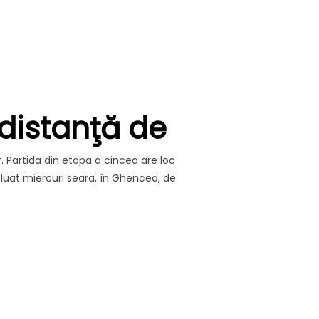
 distanţă de
. Partida din etapa a cincea are loc
voluat miercuri seara, în Ghencea, de
C BIHOR, LA O LUNĂ DISTANŢĂ DE LA ULTIMUL DUEL DIRECT