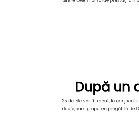
dintre cele mai solide prestaţii di
După un a
35 de zile vor fi trecut, la ora jocu
depășeam gruparea pregătită de Dani