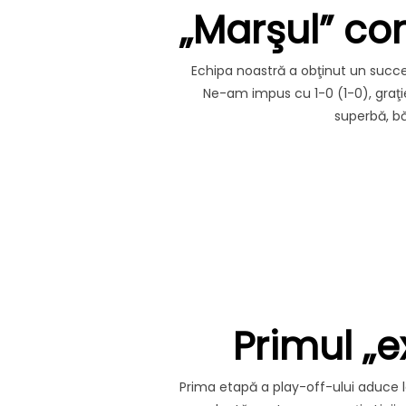
„Marşul” con
Echipa noastră a obţinut un succe
Ne-am impus cu 1-0 (1-0), graţie
superbă, bă
Primul „
Prima etapă a play-off-ului aduce l