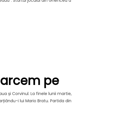
eaua”. Startul jocului din Ghencea a
FORŢĂ: NE IMPUNEM (ŞI) ÎN GHENCEA ŞI MAI FACEM UN PA
toarcem pe
a și Corvinul. La finele lunii martie,
iându-i lui Mario Bratu. Partida din
MĂTATE, NE ÎNTOARCEM PE ARENA „STEAUA””