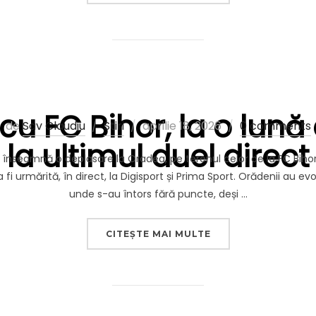
 cu FC Bihor, la o lună
Publicat
de
Sav Claudiu
Stiri
aprilie 18, 2026
0 comments
la ultimul duel direct
pe
i înseamnă o deplasare la Oradea, pe terenul celor de la FC Bihor
a fi urmărită, în direct, la Digisport și Prima Sport. Orădenii au e
unde s-au întors fără puncte, deși …
„REÎNTÂLNIRE CU F
CITEȘTE MAI MULTE