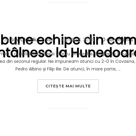
 bune echipe din cam
Publicat
de
Sav Claudiu
Stiri
aprilie 3, 2026
0 comments
întâlnesc la Hunedoar
pe
nă o reîntâlnire cu Sepsi Sfântu Gheorghe, ocupanta locului doi î
ea din sezonul regular. Ne impuneam atunci cu 2-0 în Covasna, în
Pedro Albino și Filip Ilie. De atunci, în mare parte, …
„CELE MAI BUNE EC
CITEȘTE MAI MULTE