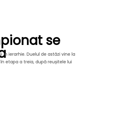
pionat se
a
n ierarhie. Duelul de astăzi vine la
 etapa a treia, după reușitele lui
HIPE DIN CAMPIONAT SE ÎNTÂLNESC LA HUNEDOARA”