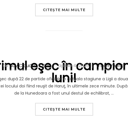
„PRIMUL MECI „AFAR
CITEȘTE MAI MULTE
rimul eşec în campion
Publicat
de
Sav Claudiu
Stiri
aprilie 4, 2026
0 comments
luni!
pe
şec după 22 de partide oficiale în actuala stagiune a Ligii a doua
 locului doi fiind reuşit de Haruţ, în ultimele zece minute. După
de la Hunedoara a fost unul destul de echilibrat, …
„SUFERIM PRIMUL E
CITEȘTE MAI MULTE