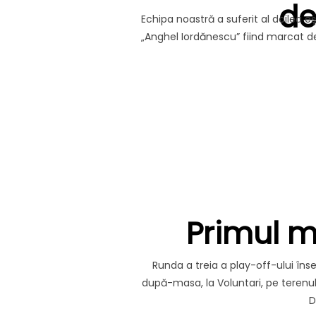
de
Echipa noastră a suferit al doilea eş
„Anghel Iordănescu” fiind marcat de
Primul me
Runda a treia a play-off-ului în
după-masa, la Voluntari, pe terenul o
D