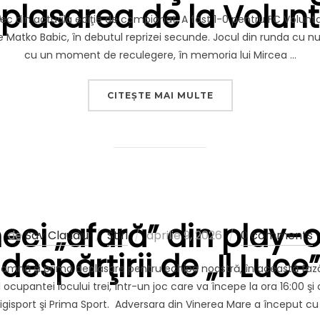
plasarea de la Volunt
pe
ec din actuala ediţie de campionat. A fost 1-0 pentru FC Voluntari
 Matko Babic, în debutul reprizei secunde. Jocul din runda cu nu
cu un moment de reculegere, în memoria lui Mircea …
„SUFERIM AL DOILE
CITEȘTE MAI MULTE
ci „afară” din play-of
Publicat
de
Sav Claudiu
Stiri
aprilie 9, 2026
0 comments
despărţirii de „Il Luce”
pe
seamnă şi prima deplasare pentru echipa noastră, în această f
cupantei locului trei, într-un joc care va începe la ora 16:00 şi c
igisport şi Prima Sport. Adversara din Vinerea Mare a început cu