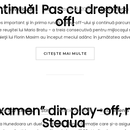
tinuă! Pas cu dreptul 
Publicat
de
Sav Claudiu
Stiri
martie 21, 2026
0 comments
off!
pe
s important şi în prima rundă a play-off-ului şi continuă parcurs
 reuşitei lui Mario Bratu – a treia consecutivă pentru mijlocaşul
ieţii lui Florin Maxim au început meciul adânc în jumătatea adver
„„MARŞUL” CONTINUĂ
CITEȘTE MAI MULTE
examen” din play-off, 
Publicat
de
Sav Claudiu
Stiri
martie 20, 2026
0 comments
Steaua
pe
a Hunedoara un duel cu Steaua, ultima formație care și-a asigur