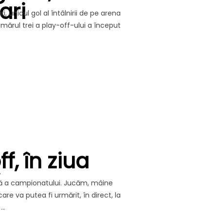
ari
, unicul gol al întâlnirii de pe arena
mărul trei a play-off-ului a început
A EŞEC AL STAGIUNII, ÎN DEPLASAREA DE LA VOLUNTARI”
f, în ziua
ază a campionatului. Jucăm, mâine
are va putea fi urmărit, în direct, la
 …