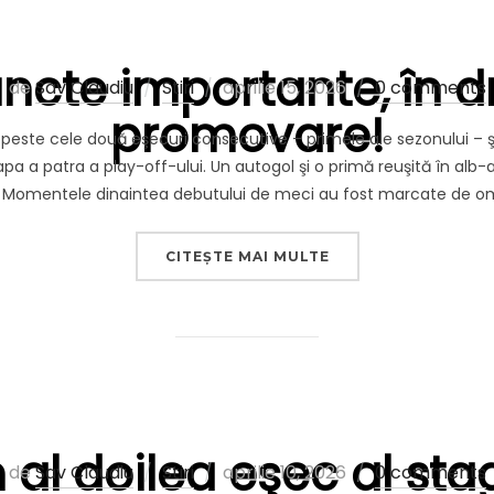
puncte importante, în 
Publicat
de
Sav Claudiu
Stiri
aprilie 15, 2026
0 comments
promovare!
pe
 peste cele două eşecuri consecutive – primele ale sezonului – ş
apa a patra a play-off-ului. Un autogol şi o primă reuşită în alb
. Momentele dinaintea debutului de meci au fost marcate de o
„ALTE TREI PUNCT
CITEȘTE MAI MULTE
al doilea eşec al stagi
Publicat
de
Sav Claudiu
Stiri
aprilie 10, 2026
0 comments